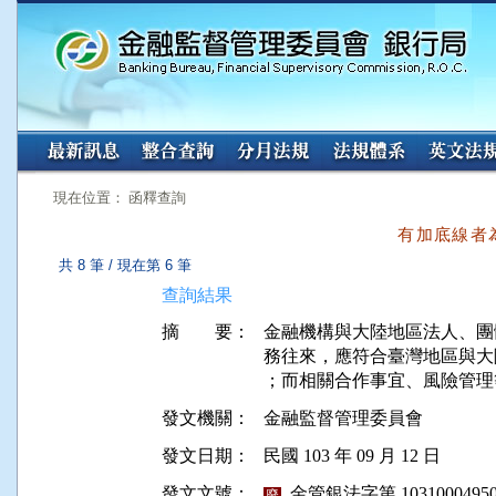
:::
:::
現在位置： 函釋查詢
有加底線者
共 8 筆 / 現在第 6 筆
查詢結果
摘 要：
金融機構與大陸地區法人、團
務往來，應符合臺灣地區與大陸地
；而相關合作事宜、風險管理
發文機關：
金融監督管理委員會
發文日期：
民國 103 年 09 月 12 日
發文文號：
金管銀法字第 10310004950
廢