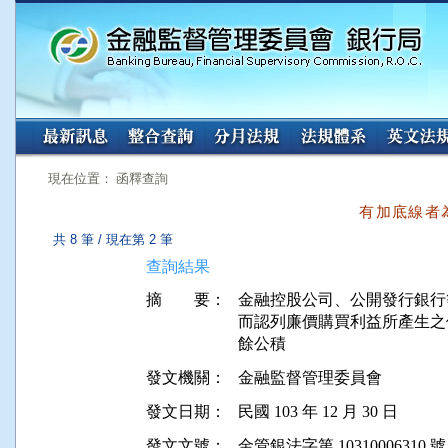
:::
:::
現在位置： 函釋查詢
有加底線者
共 8 筆 / 現在第 2 筆
查詢結果
摘 要：
金融控股公司、公開發行銀行等自 
而認列廉價購買利益所產生之
發文機關：
金融監督管理委員會
發文日期：
民國 103 年 12 月 30 日
發文文號：
金管銀法字第 10310006310 號