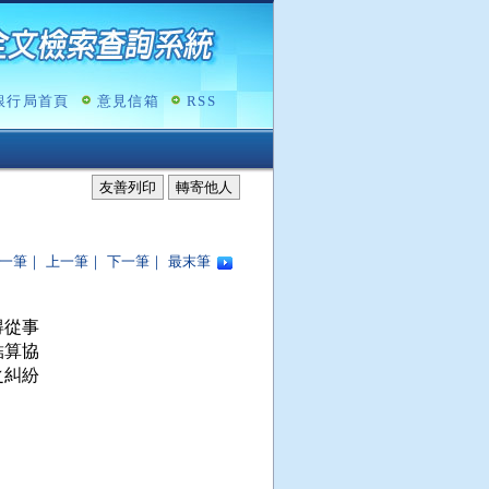
銀行局首頁
意見信箱
RSS
友善列印
轉寄他人
一筆
｜
上一筆
｜
下一筆
｜
最末筆
從事

算協

糾紛
