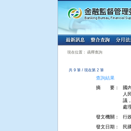
:::
:::
現在位置： 函釋查詢
共 9 筆 / 現在第 2 筆
查詢結果
摘 要：
國
人
議
發文機關：
行
發文日期：
民國 