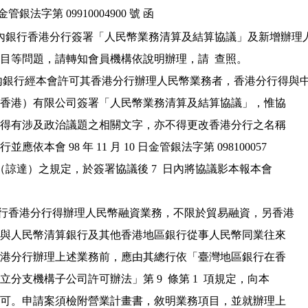
金管銀法字第 09910004900 號 函
於國內銀行香港分行簽署「人民幣業務清算及結算協議」及新增辦理人
民幣業務項目等問題，請轉知會員機構依說明辦理，請  查照。

 、國內銀行經本會許可其香港分行辦理人民幣業務者，香港分行得與中
    國銀行（香港）有限公司簽署「人民幣業務清算及結算協議」，惟協

    議內容不得有涉及政治議題之相關文字，亦不得更改香港分行之名稱

 。國內銀行並應依本會 98 年 11 月 10 日金管銀法字第 098100057

   80  號函（諒達）之規定，於簽署協議後 7  日內將協議影本報本會

 2 、國內銀行香港分行得辦理人民幣融資業務，不限於貿易融資，另香港

    分行亦得與人民幣清算銀行及其他香港地區銀行從事人民幣同業往來

    業務。香港分行辦理上述業務前，應由其總行依「臺灣地區銀行在香

   港澳門設立分支機構子公司許可辦法」第 9  條第 1  項規定，向本

    會申請許可。申請案須檢附營業計畫書，敘明業務項目，並就辦理上
