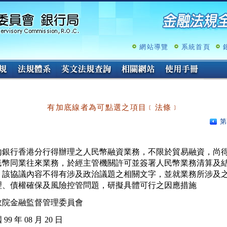
跳
至
主
要
內
網站導覽
系統首頁
容
有加底線者為可點選之項目﹝法條﹞
第
內銀行香港分行得辦理之人民幣融資業務，不限於貿易融資，尚得
民幣同業往來業務，於經主管機關許可並簽署人民幣業務清算及結
，該協議內容不得有涉及政治議題之相關文字，並就業務所涉及之
政院金融監督管理委員會
99 年 08 月 20 日