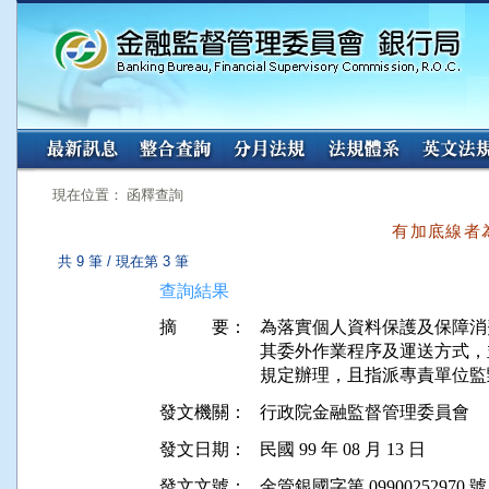
:::
:::
現在位置： 函釋查詢
有加底線者
共 9 筆 / 現在第 3 筆
查詢結果
摘 要：
為落實個人資料保護及保障消
其委外作業程序及運送方式，
發文機關：
行政院金融監督管理委員會
發文日期：
民國 99 年 08 月 13 日
發文文號：
金管銀國字第 09900252970 號