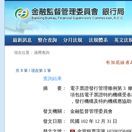
:::
:::
現在位置： 函釋查詢
有加底線者
共 9 筆 / 現在第 1 筆
查詢結果
摘 要：
電子票證發行管理條例第 3  
項包括電子票證特約機構受各
發文機關：
金融監督管理委員會
發文日期：
民國 102 年 12 月 31 日
發文文號：
金管銀票字第 10200358490
廢