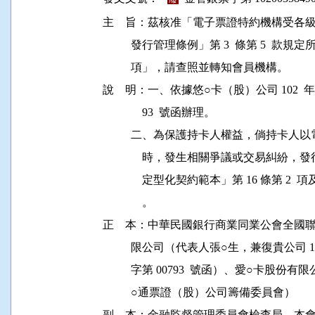
主    旨：茲核准「電子票證特約機構受
          發行管理條例」第 3  條第 5
          項」，請查照並轉知會員機構。

說    明：一、依據悠○卡（股）公司 102  年 1
              93  號函辦理。

          二、為保護持卡人權益，倘持
              時，發生相關爭議或交易
              定型化契約範本」第 16 條第 
              。

正    本：中華民國銀行商業同業公會全國
          限公司（代表人張○生，兼復貴公司 102
          字第 00793  號函）、愛○
          ○通票證（股）公司籌備委員會）
