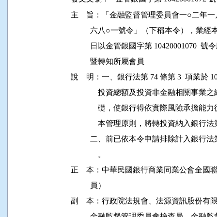
主    旨：「金融監督管理委員會一○二年一
          六八○一號令」（下稱本令），業經本會於
          日以金管銀國字第 1042000107
          暨轉知所屬會員 

說    明：一、銀行法第 74 條第 3  項業於 10
              投資總額及投資非金融相
              礎，使銀行得依實際風險
              本管理原則，將轉投資納入銀
          二、前已依本令申請排除計入銀
              。 

正    本：中華民國銀行商業同業公會全國
          員） 

副    本：行政院法規會、法源資訊股份
          金融監督管理委員會檢查局、