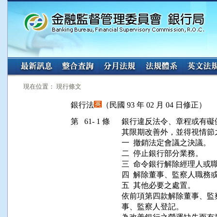
:::
:::
現在位置： 現行條文
銀行法
（民國 93 年 02 月 04 日修正）
第 61- 1 條
銀行違反法令、章程或有礙
其限期改善外，並得視情節
一  撤銷法定會議之決議。

二  停止銀行部分業務。

三  命令銀行解除經理人或職
四  解除董事、監察人職務
五  其他必要之處置。

依前項第四款解除董事、監
事、監察人登記。
