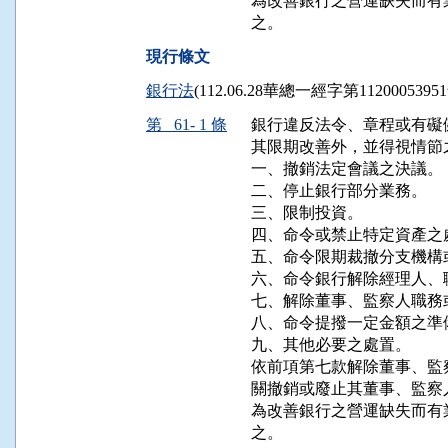
為改善銀行之營運缺失而有
之。
現行條文
銀行法
(112.06.28華總一經字第112000539
第 61- 1 條
銀行違反法令、章程或有礙
其限期改善外，並得視情節
一、撤銷法定會議之決議。

二、停止銀行部分業務。

三、限制投資。

四、命令或禁止特定資產之
五、命令限期裁撤分支機構或
六、命令銀行解除經理人、
七、解除董事、監察人職務
八、命令提撥一定金額之準備
九、其他必要之處置。

依前項第七款解除董事、監
關撤銷或廢止其董事、監察人
為改善銀行之營運缺失而有
之。