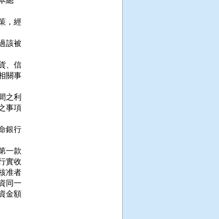
總

，經

該被

、信

關事

之利

事項

銀行

一款

實收

准者

同一

金額
