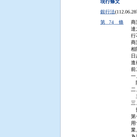
現行條文
銀行法
(112.06
第 74 條
商
達
行
商
相
日
進
前
一
 
二
 
三
 
第
用
業
為