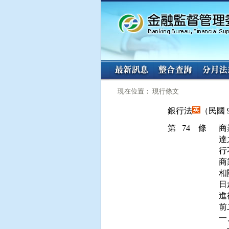
:::
:::
現在位置： 現行條文
銀行法
（民國 9
第 74 條
商
達
行
商
相
日
進
前
一