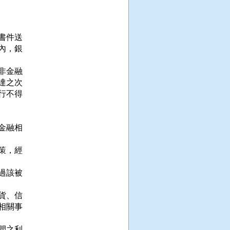
件送

，銀

金融

之次

不得

融相

，經

該被

、信

關事

之利
