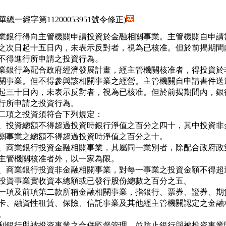
.28華總一經字第11200053951號令修正)
業銀行得向主管機關申請投資於金融相關事業。主管機關自申請書
之次日起十五日內，未表示反對者，視為已核准。但於前揭期間內
不得進行所申請之投資行為。

業銀行為配合政府經濟發展計畫，經主管機關核准者，得投資於非
關事業。但不得參與該相關事業之經營。主管機關自申請書件送達
起三十日內，未表示反對者，視為已核准。但於前揭期間內，銀行
行所申請之投資行為。

二項之投資須符合下列規定：

、投資總額不得超過投資時銀行淨值之百分之四十，其中投資非金
   關事業之總額不得超過投資時淨值之百分之十。

、商業銀行投資金融相關事業，其屬同一業別者，除配合政府政策
   主管機關核准者外，以一家為限。

、商業銀行投資非金融相關事業，對每一事業之投資金額不得超過
   投資事業實收資本總額或已發行股份總數之百分之五。

一項及前項第二款所稱金融相關事業，指銀行、票券、證券、期貨
卡、融資性租賃、保險、信託事業及其他經主管機關認定之金融相
。

利銀行與被投資事業之合併監督管理，並防止銀行與被投資事業間