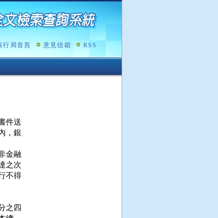
銀行局首頁
意見信箱
RSS
件送

，銀

金融

之次

不得

之四
