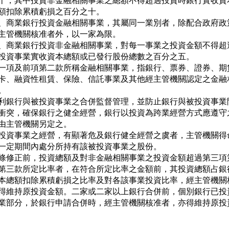
   十，其中投資非金融相關事業之總額不得超過投資時銀行實收資本
   額扣除累積虧損之百分之十。

、商業銀行投資金融相關事業，其屬同一業別者，除配合政府政策
   主管機關核准者外，以一家為限。

、商業銀行投資非金融相關事業，對每一事業之投資金額不得超過
   投資事業實收資本總額或已發行股份總數之百分之五。

一項及前項第二款所稱金融相關事業，指銀行、票券、證券、期貨
卡、融資性租賃、保險、信託事業及其他經主管機關認定之金融相
。

利銀行與被投資事業之合併監督管理，並防止銀行與被投資事業間
衝突，確保銀行之健全經營，銀行以投資為跨業經營方式應遵守之
由主管機關另定之。

投資事業之經營，有顯著危及銀行健全經營之虞者，主管機關得命
一定期間內處分所持有該被投資事業之股份。

條修正前，投資總額及對非金融相關事業之投資金額超過第三項第
第三款所定比率者，在符合所定比率之金額前，其投資總額占銀行
本總額扣除累積虧損之比率及對各該事業投資比率，經主管機關核
得維持原投資金額。二家或二家以上銀行合併前，個別銀行已投資
業部分，於銀行申請合併時，經主管機關核准者，亦得維持原投資