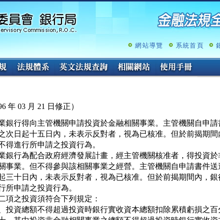
跳
至
主
要
內
網站導覽
系統首頁
容
6 年 03 月 21 日修正）
業銀行得向主管機關申請投資於金融相關事業。主管機關自申請書
之次日起十五日內，未表示反對者，視為已核准。但於前揭期間內
不得進行所申請之投資行為。

業銀行為配合政府經濟發展計畫，經主管機關核准者，得投資於非
關事業。但不得參與該相關事業之經營。主管機關自申請書件送達
起三十日內，未表示反對者，視為已核准。但於前揭期間內，銀行
行所申請之投資行為。

二項之投資須符合下列規定：

、投資總額不得超過投資時銀行實收資本總額扣除累積虧損之百分