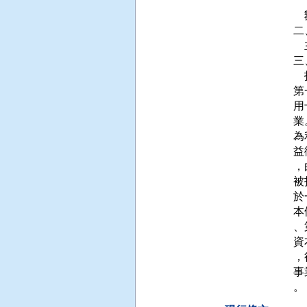
 
 
二
 
三
 
第
用
業
為
益
，
被
於
本
、
資
，
事