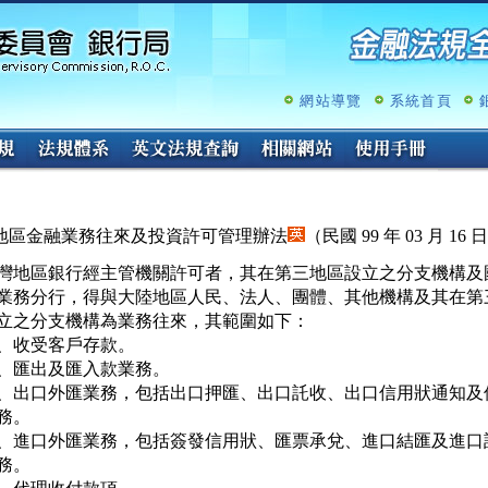
跳
至
主
要
內
網站導覽
系統首頁
容
地區金融業務往來及投資許可管理辦法
（民國 99 年 03 月 16
灣地區銀行經主管機關許可者，其在第三地區設立之分支機構及國
業務分行，得與大陸地區人民、法人、團體、其他機構及其在第三
立之分支機構為業務往來，其範圍如下：

、收受客戶存款。

、匯出及匯入款業務。

、出口外匯業務，包括出口押匯、出口託收、出口信用狀通知及保
  務。

、進口外匯業務，包括簽發信用狀、匯票承兌、進口結匯及進口託
  務。
