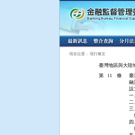
:::
:::
現在位置： 現行條文
臺灣地區與大陸
第 11 條
臺
融
設
一
二
三
  
四
  