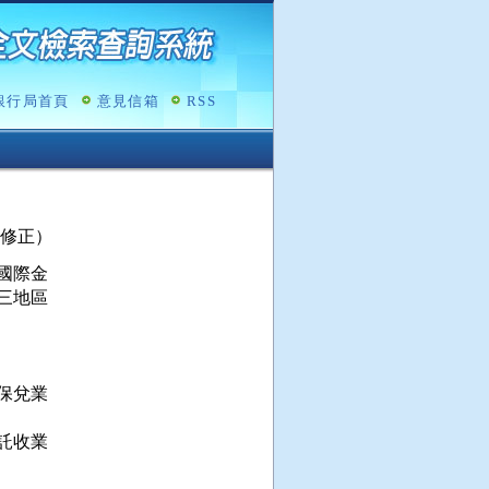
銀行局首頁
意見信箱
RSS
 日修正）
際金

地區

兌業

收業
