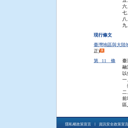
五
六
七
八
九
現行條文
臺灣地區與大陸
正)
第 11 條
臺
融
以
一
 
二
前
區
隱私權政策宣言
資訊安全政策宣