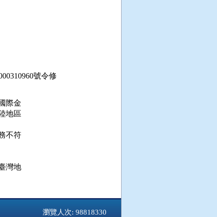
000310960號令修
際金

地區

不符

灣地

瀏覽人次: 98818330