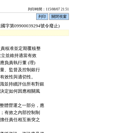
列印時間：115/08/07 21:51
字第09900039294號令廢止)
負責核准並定期覆核整

保建立並維持適當有效

負責執行董 (理) 

衡量、監督及控制銀行

其有效性與適切性。

識並持續評估所有對銀

並決定如何因應相關風

整體營運之一部分，應

序；有效之內部控制制

應擔任責任相互衝突之
