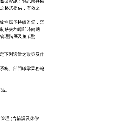
遵循資訊；資訊應具備

性之格式提供，有效之

效性應予持續監督，營

控制缺失均應即時向適

理階層及董 (理) 

定下列適當之政策及作

系統、部門職掌業務範

品。

管理 (含輪調及休假
