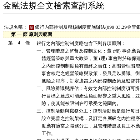
金融法規全文檢索查詢系統
法規名稱：
銀行內部控制及稽核制度實施辦法(099.03.29金管銀國
廢
第 一 節 原則與範圍
第 4 條
銀行之內部控制制度應包含下列各項原則：

一、管理階層之監督及控制文化：董 (理) 事會應
    體經營策略與重大政策，董 (理) 事會對於確
    之內部控制制度負有最終之責任；高階管理階層應
    事會核定之經營策略與政策，發展足以辨識、
    風險之程序，訂定適當之內部控制政策及監督
二、風險辨識與評估：有效之內部控制制度須可辨
    行目標之達成可能產生負面影響之重大風險，
    險，使其能被限制在可承受之範圍內。

三、控制活動與職務分工：控制活動應是銀行每日
    設立完善之控制架構，及訂定各層級之內控程
    度應有適當之職務分工，且管理階層及員工不
    工作。
