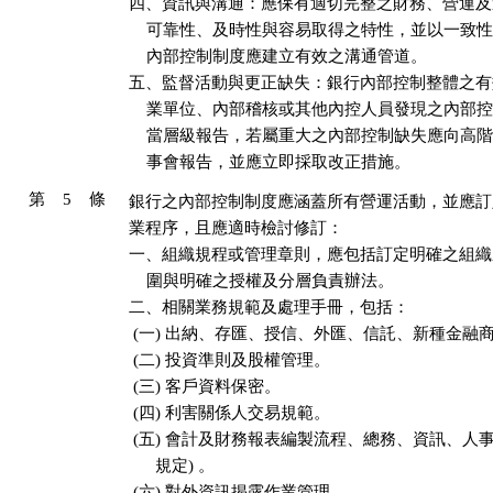
四、資訊與溝通：應保有適切完整之財務、營運及
    可靠性、及時性與容易取得之特性，並以一致
    內部控制制度應建立有效之溝通管道。

五、監督活動與更正缺失：銀行內部控制整體之有
    業單位、內部稽核或其他內控人員發現之內部
    當層級報告，若屬重大之內部控制缺失應向高階管
    事會報告，並應立即採取改正措施。
第 5 條
銀行之內部控制制度應涵蓋所有營運活動，並應訂
業程序，且應適時檢討修訂：

一、組織規程或管理章則，應包括訂定明確之組織
    圍與明確之授權及分層負責辦法。

二、相關業務規範及處理手冊，包括：

 (一) 出納、存匯、授信、外匯、信託、新種金融商
 (二) 投資準則及股權管理。

 (三) 客戶資料保密。

 (四) 利害關係人交易規範。

 (五) 會計及財務報表編製流程、總務、資訊、人事
      規定) 。

 (六) 對外資訊揭露作業管理。
