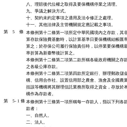
八、理賠後代位權之取得及要保機構停業之清理。

九、爭議之解決方式。

十、契約未約定事項之適用及法令修正之處理。

十一、其他法律及主管機關規定應記載之事項。
第 5 條
本條例第十二條第一項所定中華民國境內之存款，其非
算存款保險費基數時，以計算基準日要保機構結帳匯率
算之；於存保公司履行保險責任時，以停業要保機構最
率折算為新臺幣後計算之。

本條例第十二條第二項第二款所稱各級政府機關之存款
之各級公庫存款。

本條例第十二條第二項第四款所定銀行、辦理郵政儲金
構、信用合作社、設置信用部之農會、漁會及全國農業
括該等機構將其辦理信託業務所取得之資金，存放於本
構作為存款者。
第 5- 1 條
本條例第十三條第一項所稱每一存款人，指以下列各款
款者：

一、自然人。

二、法人。
