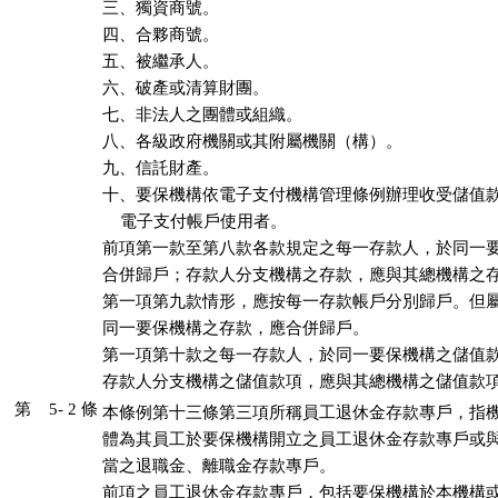
三、獨資商號。

四、合夥商號。

五、被繼承人。

六、破產或清算財團。

七、非法人之團體或組織。

八、各級政府機關或其附屬機關（構）。

九、信託財產。

十、要保機構依電子支付機構管理條例辦理收受儲值款
    電子支付帳戶使用者。

前項第一款至第八款各款規定之每一存款人，於同一要
合併歸戶；存款人分支機構之存款，應與其總機構之存
第一項第九款情形，應按每一存款帳戶分別歸戶。但屬
同一要保機構之存款，應合併歸戶。

第一項第十款之每一存款人，於同一要保機構之儲值款
存款人分支機構之儲值款項，應與其總機構之儲值款
第 5- 2 條
本條例第十三條第三項所稱員工退休金存款專戶，指機
體為其員工於要保機構開立之員工退休金存款專戶或與
當之退職金、離職金存款專戶。

前項之員工退休金存款專戶，包括要保機構於本機構或