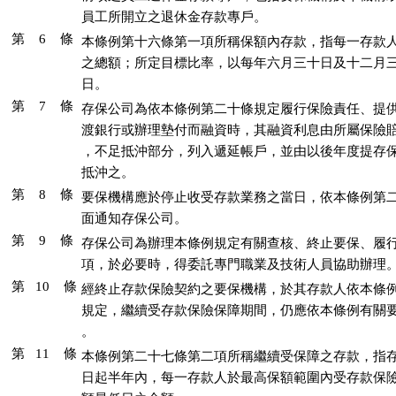
員工所開立之退休金存款專戶。
第 6 條
本條例第十六條第一項所稱保額內存款，指每一存款人
之總額；所定目標比率，以每年六月三十日及十二月三
日。
第 7 條
存保公司為依本條例第二十條規定履行保險責任、提供
渡銀行或辦理墊付而融資時，其融資利息由所屬保險賠
，不足抵沖部分，列入遞延帳戶，並由以後年度提存保
抵沖之。
第 8 條
要保機構應於停止收受存款業務之當日，依本條例第二
面通知存保公司。
第 9 條
存保公司為辦理本條例規定有關查核、終止要保、履行
項，於必要時，得委託專門職業及技術人員協助辦理
第 10 條
經終止存款保險契約之要保機構，於其存款人依本條例
規定，繼續受存款保險保障期間，仍應依本條例有關要
。
第 11 條
本條例第二十七條第二項所稱繼續受保障之存款，指存
日起半年內，每一存款人於最高保額範圍內受存款保險