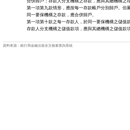
合併歸戶；存款人分支機構之存款，應與其總機構之存
第一項第九款情形，應按每一存款帳戶分別歸戶。但屬
同一要保機構之存款，應合併歸戶。

第一項第十款之每一存款人，於同一要保機構之儲值款
存款人分支機構之儲值款項，應與其總機構之儲值款
資料來源：銀行局金融法規全文檢索查詢系統