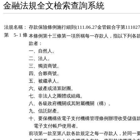
金融法規全文檢索查詢系統
法規名稱：
存款保險條例施行細則(111.06.27金管銀合字第111027
第 5- 1 條
本條例第十三條第一項所稱每一存款人，指以下列各款
款者：

一、自然人。

二、法人。

三、獨資商號。

四、合夥商號。

五、被繼承人。

六、破產或清算財團。

七、非法人之團體或組織。

八、各級政府機關或其附屬機關（構）。

九、信託財產。

十、要保機構依電子支付機構管理條例辦理收受儲值款
    電子支付帳戶使用者。

前項第一款至第八款各款規定之每一存款人，於同一要