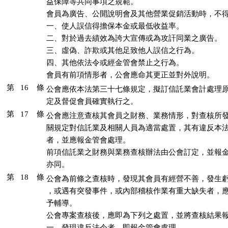
益保障等共同事項之規範。

會員為廣告、公開說明會及其他營業促銷活動時，不得
一、使人誤信得擔保本金或最低收益率。

二、對於過去績效為誇大宣傳或為攻訐同業之廣告。

三、虛偽、詐欺或其他足致他人誤信之行為。

四、其他依法令或經金管會禁止之行為。

會員有前項情形者，公會應命其更正並對外說明。
第 16 條
公會應依本法第三十七條規定，擬訂信託業會計處理原
定及督促會員確實執行之。
第 17 條
公會應注意查核其會員之財務、業務情形，對查核所發
關規定對信託業及相關人員為適當處置，其有違反本法
者，並應報金管會處理。

前項信託業之財務與業務查核辦法由公會訂定，並報金
亦同。
第 18 條
公會為前條之查核時，發現其會員有經營不善，發生虧
，或遇有突發事件，或內部稽核作業有重大缺失者，應
予輔導。

公會專案查核後，應即為下列之處置，並將查核結果報
一、發現違反法令者，即報金管會處理。
