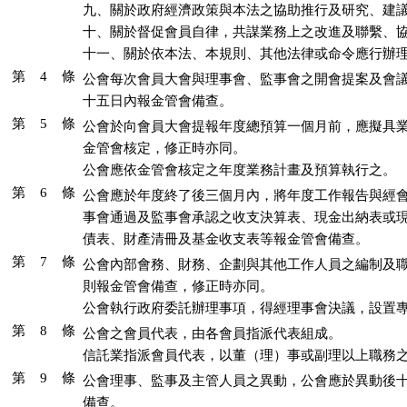
九、關於政府經濟政策與本法之協助推行及研究、建議
十、關於督促會員自律，共謀業務上之改進及聯繫、協
十一、關於依本法、本規則、其他法律或命令應行辦
第 4 條
公會每次會員大會與理事會、監事會之開會提案及會議
十五日內報金管會備查。
第 5 條
公會於向會員大會提報年度總預算一個月前，應擬具業
金管會核定，修正時亦同。

公會應依金管會核定之年度業務計畫及預算執行之。
第 6 條
公會應於年度終了後三個月內，將年度工作報告與經會
事會通過及監事會承認之收支決算表、現金出納表或現
債表、財產清冊及基金收支表等報金管會備查。
第 7 條
公會內部會務、財務、企劃與其他工作人員之編制及職
則報金管會備查，修正時亦同。

公會執行政府委託辦理事項，得經理事會決議，設置
第 8 條
公會之會員代表，由各會員指派代表組成。

信託業指派會員代表，以董（理）事或副理以上職務
第 9 條
公會理事、監事及主管人員之異動，公會應於異動後十
備查。