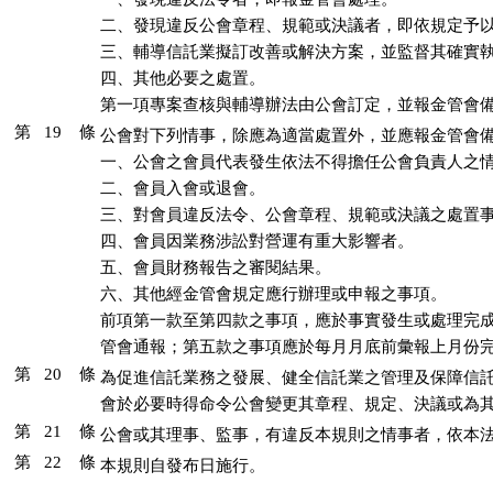
二、發現違反公會章程、規範或決議者，即依規定予以
三、輔導信託業擬訂改善或解決方案，並監督其確實執
四、其他必要之處置。

第一項專案查核與輔導辦法由公會訂定，並報金管會
第 19 條
公會對下列情事，除應為適當處置外，並應報金管會備
一、公會之會員代表發生依法不得擔任公會負責人之情
二、會員入會或退會。

三、對會員違反法令、公會章程、規範或決議之處置事
四、會員因業務涉訟對營運有重大影響者。

五、會員財務報告之審閱結果。

六、其他經金管會規定應行辦理或申報之事項。

前項第一款至第四款之事項，應於事實發生或處理完成
管會通報；第五款之事項應於每月月底前彙報上月份
第 20 條
為促進信託業務之發展、健全信託業之管理及保障信託
會於必要時得命令公會變更其章程、規定、決議或為
第 21 條
公會或其理事、監事，有違反本規則之情事者，依本
第 22 條
本規則自發布日施行。