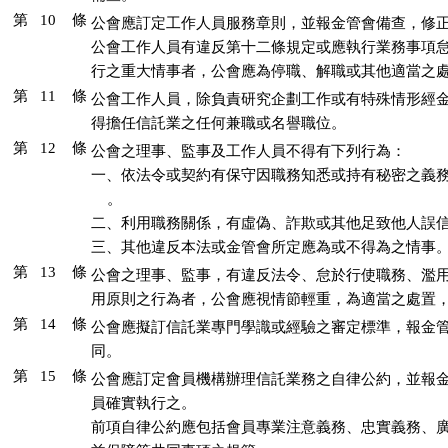
第 10 條
公會應訂定工作人員服務章則，並報金管會備查，修正
公會工作人員有違反第十二條規定或應執行業務事項怠
行之重大情事者，公會應為停職、解職或其他適當之
第 11 條
公會工作人員，除負責研究企劃工作或有特殊情形經金
得擔任信託業之任何兼職或名譽職位。
第 12 條
公會之理事、監事及工作人員不得有下列行為：

一、依法令或契約有保守因職務知悉或持有秘密之義務
    。

二、利用職務關係，有虛偽、詐欺或其他足致他人誤信
三、其他違反本法或金管會所定應為或不得為之情事
第 13 條
公會之理事、監事，有違反法令、怠於行使職務、濫用
用原則之行為者，公會應視情節輕重，為適當之處置
第 14 條
公會應擬訂信託業專門學識或經驗之審定標準，報金管
同。
第 15 條
公會應訂定會員機構辦理信託業務之自律公約，並報金
員確實執行之。

前項自律公約應包括會員專業注意義務、忠實義務、廣