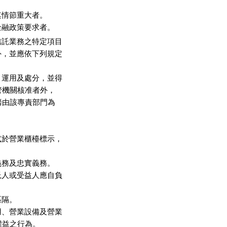
情節重大者。

金融政策要求者。
託業務之特定項目

，並應依下列規定

運用及處分，並得

管機關核准者外，

籌由該專責部門為

於營業櫃檯標示，

務及忠實義務。

人或受益人應自負

隔。

、營業設備及營業

益之行為。
