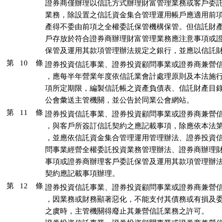
證券商僅辦理以信託方式辦理財富管理業務或客戶委託
業務，除設置之信託資金集合管理運用帳戶應適用前項
產得不委由前項之全權委託保管機構保管。但信託財產
戶存放於符合證券商辦理財富管理業務應注意事項或證
保管及運用其款項管理辦法規定之銀行，並應以信託
第 10 條
證券投資信託事業、證券投資顧問事業或證券商兼營信
，應每半年營業年度依信託業會計處理原則及本法施行
項所定期限，編製信託帳之資產負債表、信託財產目錄
公會彙送主管機關，並公告於同業公會網站。
第 11 條
證券投資信託事業、證券投資顧問事業或證券商兼營信
，與客戶所簽訂信託契約之應記載事項，除應依本法第
，並應依信託資金集合管理運用管理辦法、證券投資信
問事業經營全權委託投資業務管理辦法、證券商辦理財
事項或證券商辦理客戶委託保管及運用其款項管理辦法
契約應記載事項辦理。
第 12 條
證券投資信託事業、證券投資顧問事業或證券商兼營信
，因業務或財務顯著惡化，不能支付其債務或有損及委
之虞時，主管機關得廢止其兼營信託業務之許可。
