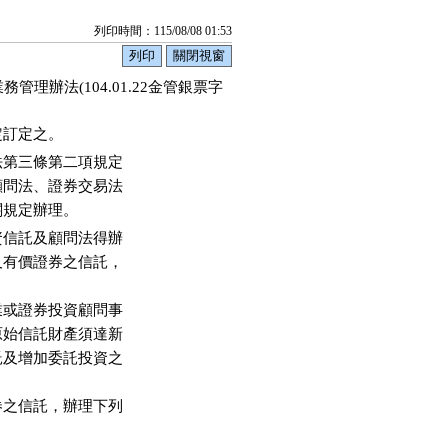
列印時間：115/08/08 01:53
辦法(104.01.22金管銀票字
定訂定之。
第三條第二項規定

問法、證券交易法

關規定辦理。
信託及顧問法得辦

有價證券之信託，

或證券投資顧問事

始信託財產須達新

及增加委託投資之

之信託，辦理下列
