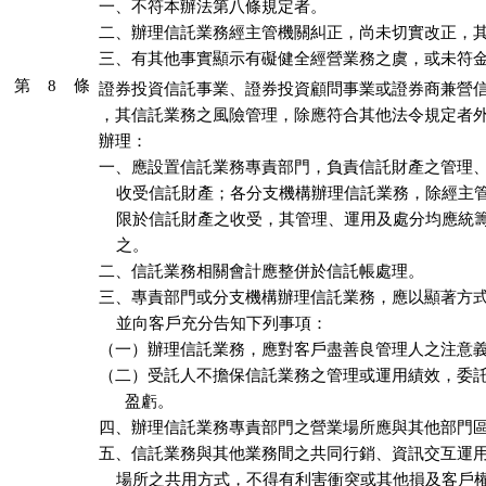
一、不符本辦法第八條規定者。

二、辦理信託業務經主管機關糾正，尚未切實改正，其
三、有其他事實顯示有礙健全經營業務之虞，或未符
第 8 條
證券投資信託事業、證券投資顧問事業或證券商兼營信
，其信託業務之風險管理，除應符合其他法令規定者外
辦理：

一、應設置信託業務專責部門，負責信託財產之管理、
    收受信託財產；各分支機構辦理信託業務，除經主
    限於信託財產之收受，其管理、運用及處分均應統
    之。

二、信託業務相關會計應整併於信託帳處理。

三、專責部門或分支機構辦理信託業務，應以顯著方式
    並向客戶充分告知下列事項：

（一）辦理信託業務，應對客戶盡善良管理人之注意義
（二）受託人不擔保信託業務之管理或運用績效，委託
      盈虧。

四、辦理信託業務專責部門之營業場所應與其他部門區
五、信託業務與其他業務間之共同行銷、資訊交互運用
    場所之共用方式，不得有利害衝突或其他損及客戶權