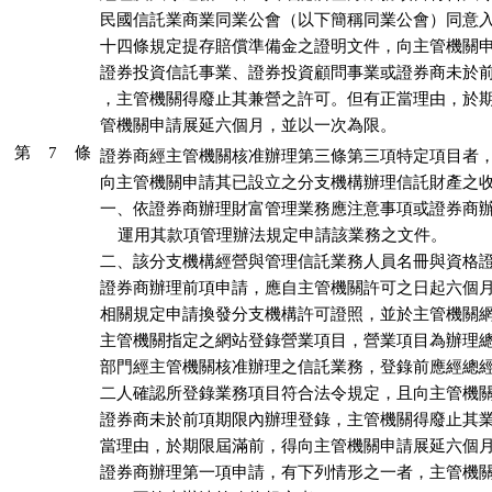
民國信託業商業同業公會（以下簡稱同業公會）同意入
十四條規定提存賠償準備金之證明文件，向主管機關申
證券投資信託事業、證券投資顧問事業或證券商未於前
，主管機關得廢止其兼營之許可。但有正當理由，於期
管機關申請展延六個月，並以一次為限。
第 7 條
證券商經主管機關核准辦理第三條第三項特定項目者，
向主管機關申請其已設立之分支機構辦理信託財產之收
一、依證券商辦理財富管理業務應注意事項或證券商辦
    運用其款項管理辦法規定申請該業務之文件。

二、該分支機構經營與管理信託業務人員名冊與資格證
證券商辦理前項申請，應自主管機關許可之日起六個月
相關規定申請換發分支機構許可證照，並於主管機關網
主管機關指定之網站登錄營業項目，營業項目為辦理總
部門經主管機關核准辦理之信託業務，登錄前應經總經
二人確認所登錄業務項目符合法令規定，且向主管機關
證券商未於前項期限內辦理登錄，主管機關得廢止其業
當理由，於期限屆滿前，得向主管機關申請展延六個月
證券商辦理第一項申請，有下列情形之一者，主管機關