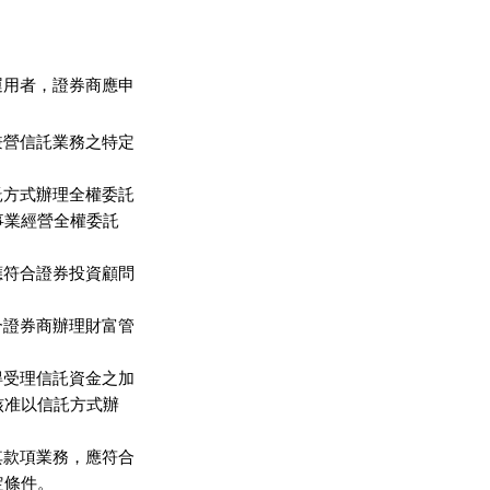
用者，證券商應申

營信託業務之特定

方式辦理全權委託

事業經營全權委託

符合證券投資顧問

證券商辦理財富管

受理信託資金之加

核准以信託方式辦

款項業務，應符合

條件。
