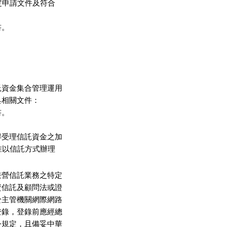
定申請文件及符合

。

資金集合管理運用

相關文件：

。



受理信託資金之加

准以信託方式辦理

營信託業務之特定

信託及顧問法或證

主管機關網際網路

錄，登錄前應經總

規定，且備妥中華
