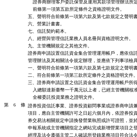
    證券商辦理客戶委託保管及運用其款項管理辦法所
    前條第一項第五款所定條件之資格證明文件。

五、聲明符合前條第一項第六款及第七款規定之聲明書
六、營業計畫書。

七、信託契約範本。

八、經營與管理信託業務人員名冊與資格證明文件。

九、主管機關規定之其他文件。

證券商申請設置信託資金集合管理運用帳戶，應依信託
管理辦法及其相關法令規定辦理，並應依下列事項檢具
一、聲明符合前條第一項第六款及第七款規定之聲明書
二、符合前條第一項第三款所定條件之資格證明文件。
三、證券商申請設置之信託資金集合管理運用帳戶所得
    入總額達新臺幣一千萬元以上者，已經主管機關核
    全權委託投資業務之證明文件。
第 6 條
證券投資信託事業、證券投資顧問事業或證券商申請兼
項目，應自主管機關許可之日起六個月內，依證券投資
券交易法相關規定申請換發營業執照或許可證照，並於
申報系統或主管機關指定之網站完成新增營業項目之登
經理及法令遵循主管二人確認所登錄業務項目符合法令