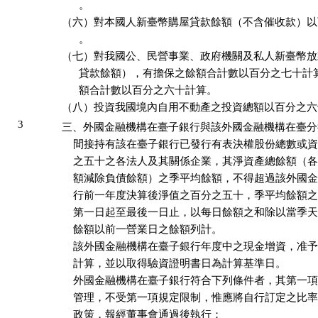
      。

（六）對本國人新臺幣購屋貸款餘額（不含催收款）以
      。

（七）對我國公、民營事業、政府機關及私人新臺幣放
      貸款餘額），有擔保之餘額合計數以百分之七十計
      額合計數以百分之六十計算。

（八）投資我國境內自用不動產之投資總額以百分之六
3
三、外國金融機構在臺子銀行與該外國金融機構在臺分
    間接持有該在臺子銀行已發行有表決權股份總數或資
    之五十之各法人及其關係企業，其淨資產總餘額（各
    額減除負債餘額）之季平均餘額，不得超過該外國金
    行前一年度決算後淨值之百分之五十，季平均餘額之
    第一日起至最後一日止，以每日餘額之和除以當季天
    餘額以前一營業日之餘額列計。

    該外國金融機構在臺子銀行年度中之現金增資，准予
    計算，並以取得驗資證明書日為計算基準日。

    外國金融機構在臺子銀行符合下列條件者，其第一項
    管理，不受第一項規定限制，惟應將自行訂定之比率
    政策，報經董事會通過後執行：
