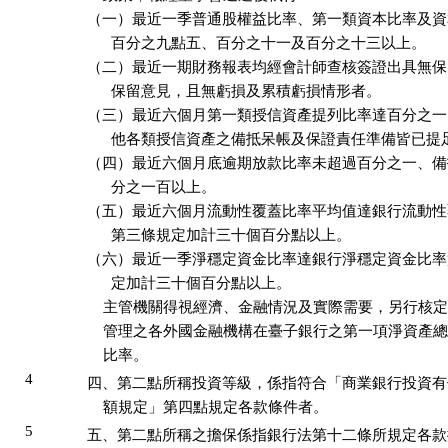
（一）最近一季普通股權益比率、第一類資本比率及資
      百分之九點五、百分之十一及百分之十三以上。

（二）最近一期財務報表均經會計師查核簽證出具無保
      保留意見，且無虧損及累積虧損情形者。

（三）最近六個月第一類授信資產提列比率達百分之一
      他各類授信資產之備抵呆帳及保證責任準備皆已提足
（四）最近六個月底逾期放款比率未超過百分之一、備
      分之一百以上。

（五）最近六個月流動性覆蓋比率平均值達銀行流動性
      第三條規定加計三十個百分點以上。

（六）最近一季淨穩定資金比率達銀行淨穩定資金比率
      定加計三十個百分點以上。

    主管機關得視經濟、金融情況及實際需要，另行核定
    管理之各外國金融機構在臺子銀行之第一項淨資產總
    比率。
4
四、第二點所稱投資等級，係指符合「商業銀行投資有
    額規定」第四點規定各款條件者。
5
五、第二點所稱之擔保係指銀行法第十二條所規定各款