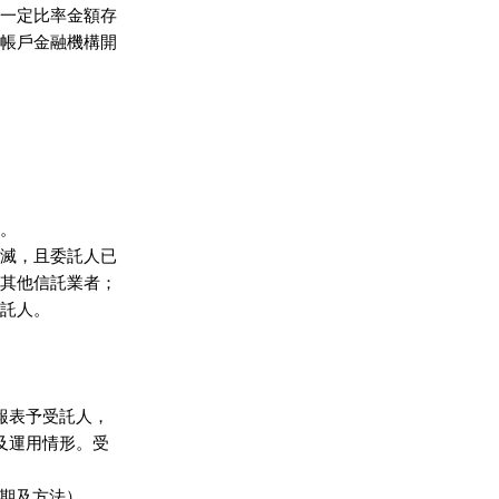
一定比率金額存

帳戶金融機構開

。

滅，且委託人已

其他信託業者；

託人。

報表予受託人，

及運用情形。受



期及方法）
