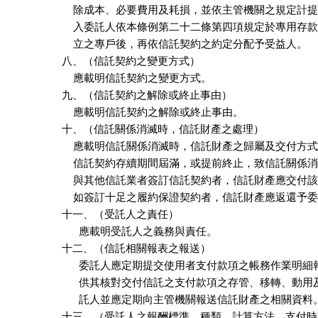
    除成本、必要費用及耗損，並依主管機關之規定計提
    入委託人依本條例第二十二條第四項規定於專用存款
    立之專戶後，再依信託契約之約定分配予受益人。

八、（信託契約之變更方式）

    應載明信託契約之變更方式。

九、（信託契約之解除或終止事由）

    應載明信託契約之解除或終止事由。

十、（信託關係消滅時，信託財產之處理）

    應載明信託關係消滅時，信託財產之歸屬及交付方式
    信託契約存續期間屆滿，或提前終止，致信託關係消
    與其他信託業者簽訂信託契約者，信託財產應交付該
    如簽訂十足之履約保證契約者，信託財產應返還予委
十一、（受託人之責任）

      應載明受託人之義務與責任。

十二、（信託相關報表之報送）

      委託人應定期提交使用者支付款項之帳務作業明細
      供其核對交付信託之支付款項之存管、移轉、動用
      託人並應定期向主管機關報送信託財產之相關資料。
十三、（受託人之報酬標準、種類、計算方法、支付時