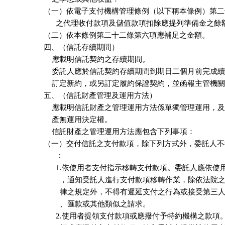
（一）依電子支付機構管理條例（以下稱本條例）第二
      之代理收付款項及儲值款項扣除應提列準備金之餘額
（二）依本條例第二十二條第六項應補足之金額。

四、（信託存續期間）

    應載明信託契約之存續期間。

    委託人應於信託契約存續期間到期日二個月前完成續
    訂定新約，或另訂定履約保證契約，並函報主管機關
五、（信託財產管理及運用方法）

    應載明信託財產之管理運用方法係單獨管理運用，及
    產無運用決定權。

    信託財產之管理運用方法應包含下列事項：

（一）交付信託之支付款項，除下列方式外，委託人不
      ：

      1.依使用者支付指示移轉支付款項。委託人應依使
        ，通知受託人進行支付款項移轉作業，除依法院
        律之規定外，不得有遲延支付之行為或接受第三
        、匯款或其他類似之請求。

      2.使用者提領支付款項或應撥付予特約機構之款項