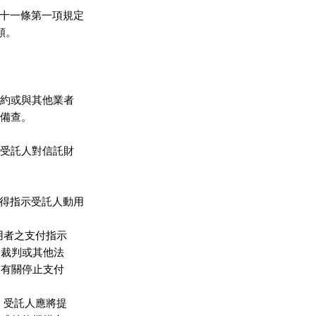
十一條第一項規定

。

約或與其他業者

備查。

受託人對信託財

得指示受託人動用

用者之支付指示

之裁判或其他法

人有關停止支付

。受託人應將提
