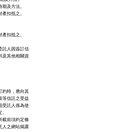
時期及方法。

財產扣抵之。

財產扣抵之。

委託人因簽訂信

料及其他相關資

訂約時，應向其

該等信託之受益

認受託人係為使

。

所載前項約定條

託人之網站揭露
