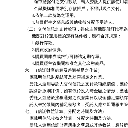
        領或應撥付之支付款項，轉入委託人提供該使用
        金融機構相同幣別存款帳戶，不得以現金支付。

      3.依第二款所為之運用。

      4.前目所生之孳息或其他收益分配予受益人。

（二）交付信託之支付款項，得依主管機關所訂比率為
      機關對於運用標的定有條件者，應符合其規定：

      1.銀行存款。

      2.購買政府債券。

      3.購買國庫券或銀行可轉讓定期存單。

      4.購買經主管機關核准之其他金融商品。

六、（信託財產結算及差額補足之作業）

    應載明信託財產結算及差額補足之作業。

    受託人運用委託人交付信託之支付款項總價值，應於
    認會計原則評價，如有低於投入時金額之情形，應通
    委託人並應於接獲通知之次營業日以現金補足差額存
    託人未於限期內補足差額者，受託人應立即通報主管
七、（信託收益計算、分配之時期及方法）

    應載明信託收益之計算、分配之時期及方法。

    受託人運用信託財產所生之孳息或其他收益，應於所