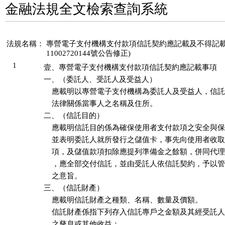
金融法規全文檢索查詢系統
法規名稱：
專營電子支付機構支付款項信託契約應記載及不得記載事項(
11002720144號公告修正)
1
壹、專營電子支付機構支付款項信託契約應記載事項

一、（委託人、受託人及受益人）

    應載明以專營電子支付機構為委託人及受益人，信託
    法律關係當事人之名稱及住所。

二、（信託目的）

    應載明信託目的係為確保使用者支付款項之安全與保
    並表明委託人就所發行之儲值卡，事先向使用者收取
    項，及儲值款項扣除應提列準備金之餘額，併同代理
    ，應全部交付信託，並由受託人依信託契約，予以管
    之意旨。

三、（信託財產）

    應載明信託財產之種類、名稱、數量及價額。

    信託財產係指下列存入信託專戶之金額及其經受託人
    之孳息或其他收益：
