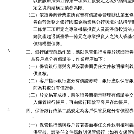
      以依該辦法第五條第一項第五款規定之境外結構型
      定之境內結構型債券為限。

（三）依證券商營業處所買賣有價證券管理辦法第五條
      券自營業務之銀行國際金融業務分行與境外結構型
      三條第三項所定之專業機構投資人及高淨值投資法
      總資產超過新臺幣一億元之專業投資人之法人或基
      價結構型債券。
3
三、銀行辦理前點作業，應以保管銀行名義於我國證券
    為客戶處分有價證券，作業程序如下：

（一）保管銀行應與客戶簽署書面委任文件敘明權利義
      供查核。

（二）客戶指示銀行處分有價證券時，銀行應以保管銀
      商為其處分有價證券。

（三）於交易完成後，應依證券商指示辦理有價證券交
      入保管銀行帳戶，再由銀行匯款至客戶存款帳戶。
4
四、保管銀行依第二點規定為客戶保管及處分有價證券
    ：

（一）保管銀行應與客戶簽署書面委任文件敘明權利義
      供查核。該委任文件應敘明保管銀行（如有次保管