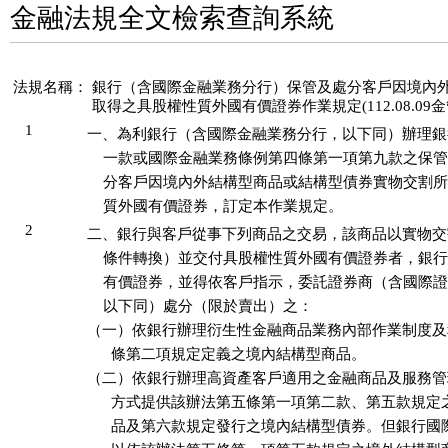
金融法規全文檢索查詢系統
法規名稱：
銀行（含國際金融業務分行）保管及處分客戶因境內
取得之具股權性質外國有價證券作業規定(112.08.09金管
1
一、為利銀行（含國際金融業務分行，以下同）辦理銀
    一款或國際金融業務條例第四條第一項第九款之保管
    分客戶因境內外結構型商品或結構型債券實物交割所
    質外國有價證券，訂定本作業規定。
2
二、銀行與客戶從事下列商品之交易，該商品以實物交
    條件轉換）並交付具股權性質外國有價證券者，銀行
    有價證券，並得依客戶指示，委託證券商（含國際證
    以下同）處分（限於賣出）之：

（一）依銀行辦理衍生性金融商品業務內部作業制度及
      條第二項規定定義之境內結構型商品。

（二）依銀行辦理高資產客戶適用之金融商品及服務管
      方式提供該辦法第五條第一項第二款、第五款規定
      品及第六款規定發行之境內結構型債券。但銀行國