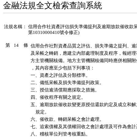
金融法規全文檢索查詢系統
法規名稱：
信用合作社資產評估損失準備提列及逾期放款催收款呆帳處理
第10310000410號令修正)
第 14 條
信用合作社對資產品質之評估、損失準備之提列、逾
及呆帳之轉銷，應建立內部處理制度及程序，報經理
方主管機關核備。地方主管機關核備同時應併相關附
，其內容應至少包括下列事項：

一、資產之評估及分類標準。

二、備抵呆帳及損失準備提列政策。

三、授信逾清償期應採取之措施。

四、催收程序有關之規定。

五、逾期放款催收款變更原授信還款約定及成立和解
    規定。

六、催收款、轉銷呆帳之會計處理。

七、追索債權及其債權回收之會計處理及可作為會計
八、稽核單位列管考核重點。
