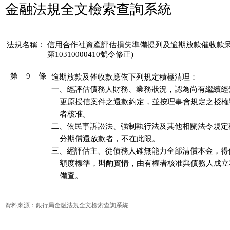
金融法規全文檢索查詢系統
法規名稱：
信用合作社資產評估損失準備提列及逾期放款催收款呆帳處理
第10310000410號令修正)
第 9 條
逾期放款及催收款應依下列規定積極清理：

一、經評估債務人財務、業務狀況，認為尚有繼續經
    更原授信案件之還款約定，並按理事會規定之授權
    者核准。

二、依民事訴訟法、強制執行法及其他相關法令規定
    分期償還放款者，不在此限。

三、經評估主、從債務人確無能力全部清償本金，得
    額度標準，斟酌實情，由有權者核准與債務人成立
    備查。
資料來源：銀行局金融法規全文檢索查詢系統