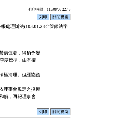
列印時間：115/08/08 22:43
辦法(103.01.28金管銀法字
營價值者，得酌予變

額度標準，由有權

積極清理。但經協議

依理事會規定之授權

和解，再報理事會
