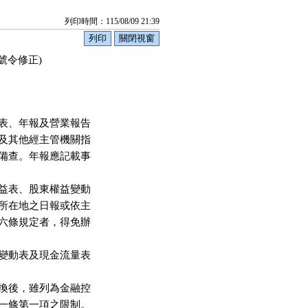
列印時間：115/08/09 21:39
1號令修正)
表、年報及營業報告

及其他經主管機關指

備查。年報應記載事

益表、股東權益變動

所在地之日報或依主

六條規定者，得免辦

變動表及現金流量表

換後，雖列為金融控

一條第一項之限制。
