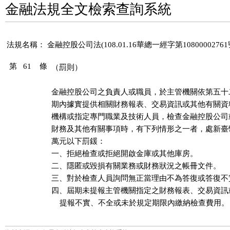
金融法規全文檢索查詢系統
法規名稱：
金融控股公司法(108.01.16華總一經字第1080000276
第 61 條
（罰則）
金融控股公司之負責人或職員，於主管機關依第五十
期內據實提供相關財務報表、交易資訊或其他有關資
機構或指定專門職業及技術人員，檢查金融控股公司
財務及其他有關事項時，有下列情形之一者，處新臺
萬元以下罰鍰：

一、拒絕檢查或拒絕開啟金庫或其他庫房。

二、隱匿或毀損有關業務或財務狀況之帳冊文件。

三、對於檢查人員詢問無正當理由不為答復或答復不實
四、屆期未提報主管機關指定之財務報表、交易資訊
    提報不實、不全或未於規定期限內繳納檢查費用。