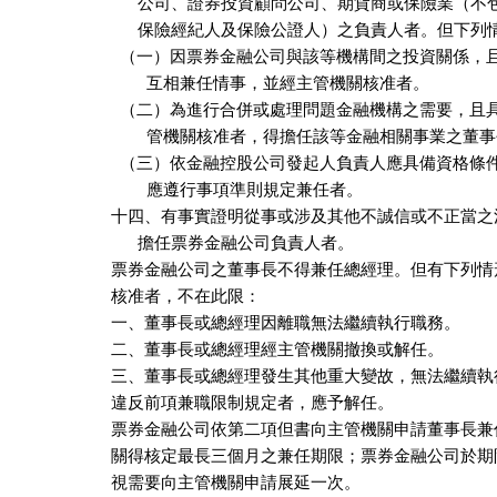
      公司、證券投資顧問公司、期貨商或保險業（不
      保險經紀人及保險公證人）之負責人者。但下列
  （一）因票券金融公司與該等機構間之投資關係，且
        互相兼任情事，並經主管機關核准者。

  （二）為進行合併或處理問題金融機構之需要，且具
        管機關核准者，得擔任該等金融相關事業之董事
  （三）依金融控股公司發起人負責人應具備資格條件
        應遵行事項準則規定兼任者。

十四、有事實證明從事或涉及其他不誠信或不正當之
      擔任票券金融公司負責人者。

票券金融公司之董事長不得兼任總經理。但有下列情
核准者，不在此限：

一、董事長或總經理因離職無法繼續執行職務。

二、董事長或總經理經主管機關撤換或解任。

三、董事長或總經理發生其他重大變故，無法繼續執行
違反前項兼職限制規定者，應予解任。

票券金融公司依第二項但書向主管機關申請董事長兼
關得核定最長三個月之兼任期限；票券金融公司於期
視需要向主管機關申請展延一次。
