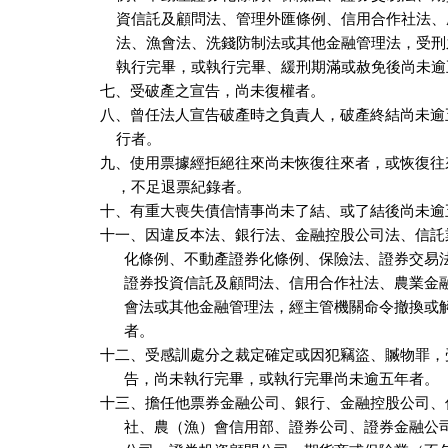
    資信託及顧問法、管理外匯條例、信用合作社法、
    法、漁會法、洗錢防制法或其他金融管理法，受刑
    執行完畢，或執行完畢、緩刑期滿或赦免後尚未逾
七、受破產之宣告，尚未復權者。

八、曾任法人宣告破產時之負責人，破產終結尚未逾
    行者。

九、使用票據經拒絕往來尚未恢復往來者，或恢復往
    ，不足退票紀錄者。

十、有重大喪失債信情事尚未了結、或了結後尚未逾五
十一、因違反本法、銀行法、金融控股公司法、信託
      化條例、不動產證券化條例、保險法、證券交易
      證券投資信託及顧問法、信用合作社法、農業金
      會法或其他金融管理法，經主管機關命令撤換或
      者。

十二、受感訓處分之裁定確定或因犯竊盜、贓物罪，
      告，尚未執行完畢，或執行完畢尚未逾五年者。

十三、擔任他票券金融公司、銀行、金融控股公司、
      社、農（漁）會信用部、證券公司、證券金融公