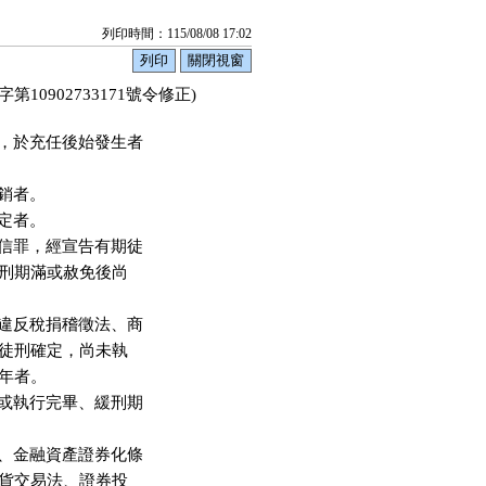
列印時間：115/08/08 17:02
10902733171號令修正)
，於充任後始發生者

者。

者。

信罪，經宣告有期徒

刑期滿或赦免後尚

違反稅捐稽徵法、商

徒刑確定，尚未執

年者。

或執行完畢、緩刑期

、金融資產證券化條

貨交易法、證券投
