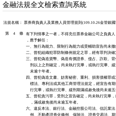
金融法規全文檢索查詢系統
法規名稱：
票券商負責人及業務人員管理規則(109.10.26金管銀國字第
第 4 條
有下列情事之一者，不得充任票券金融公司之負責人
，應予解任：

一、無行為能力、限制行為能力或受輔助宣告尚未撤銷
二、曾犯組織犯罪防制條例規定之罪，經有罪判決確定
三、曾犯偽造貨幣、偽造有價證券、侵占、詐欺、背
    刑以上之刑確定，尚未執行完畢，或執行完畢、緩
    未逾十年者。

四、曾犯偽造文書、妨害秘密、重利、損害債權罪或
    標法、專利法或其他工商管理法規定，經宣告有期
    行完畢，或執行完畢、緩刑期滿或赦免後尚未逾五
五、曾犯貪污罪，受刑之宣告確定，尚未執行完畢，
    ，滿或赦免後尚未逾五年者。

六、違反本法、銀行法、金融控股公司法、信託業法
    例、不動產證券化條例、保險法、證券交易法、期