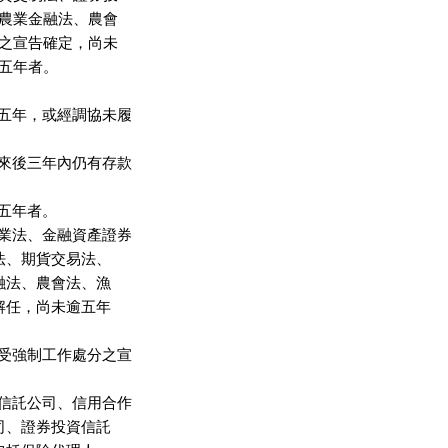
農業金融法、農會

之宣告確定，尚未

五年者。

五年，或經調協未履

來後三年內仍有存款

年者。

業法、金融資產證券

法、期貨交易法、

融法、農會法、漁

解任，尚未逾五年

受強制工作處分之宣

信託公司、信用合作

司、證券投資信託
