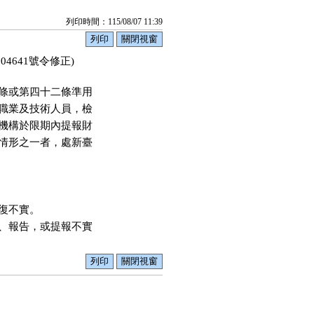
列印時間：115/08/07 11:39
04641號令修正)
條或第四十二條準用

職業及技術人員，檢

機構於限期內提報財

情形之一者，處新臺

不實。

、報告，或提報不實
