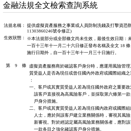
金融法規全文檢索查詢系統
法規名稱：
提供虛擬資產服務之事業或人員防制洗錢及打擊資恐辦法(1
11303860246號令修正)
生效狀態：
※本法規部分或全部條文尚未生效，最後生效日期：未
一百十三年十一月二十六日修正發布名稱及全文 18 條；除
施行日期外，自一百十三年十一月三十日施行。
第 9 條
虛擬資產服務商於確認客戶身分時，應運用風險管理
質受益人是否為現任或曾任國內外政府或國際組織之
：

一、客戶或其實質受益人若為現任國外政府之重要政
    該客戶直接視為高風險客戶，並採取第六條第一款
    戶身分措施。

二、客戶或其實質受益人若為現任國內政府或國際組
    人士，應於與該客戶建立業務關係時，審視其風險
    新審視。對於經認定屬高風險業務關係者，應對該
    一款各目之強化確認客戶身分措施。
