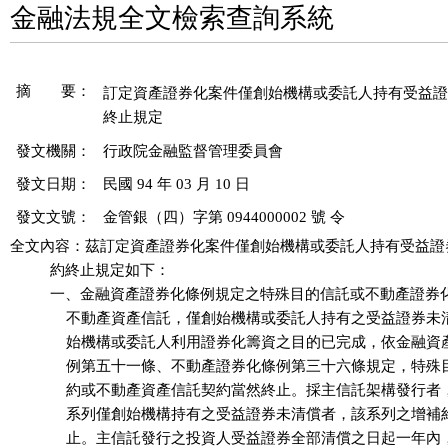
金融法規全文檢索查詢系統
摘 要：
訂定資產證券化案件僅創始機構或委託人持有受益證
發文機關：
行政院金融監督管理委員會
發文日期：
民國 94 年 03 月 10 日
發文文號：
金管銀（四）字第 0944000002 號 令
全文內容：茲訂定資產證券化案件僅創始機構或委託人持有受益證
          約終止規定如下：

          一、金融資產證券化條例規定之特殊目的信託或不動產證券
              不動產資產信託，僅創始機構或委託人持有之受益證券
              始機構或委託人利用證券化籌資之目的已完成，依金融
              例第五十一條、不動產證券化條例第三十六條規定，特
              約或不動產資產信託契約當然終止。採主信託架構發行
              系列僅創始機構持有之受益證券未清償者，該系列之增
              止。主信託發行之投資人受益證券全部清償之日起一年