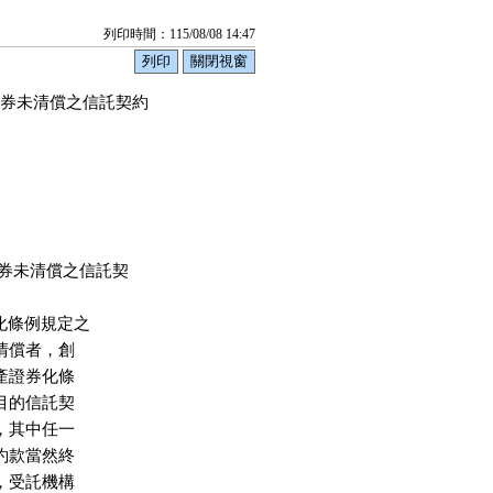
列印時間：115/08/08 14:47
券未清償之信託契約

券未清償之信託契

化條例規定之

未清償者，創

資產證券化條

殊目的信託契

者，其中任一

補約款當然終

內，受託機構
