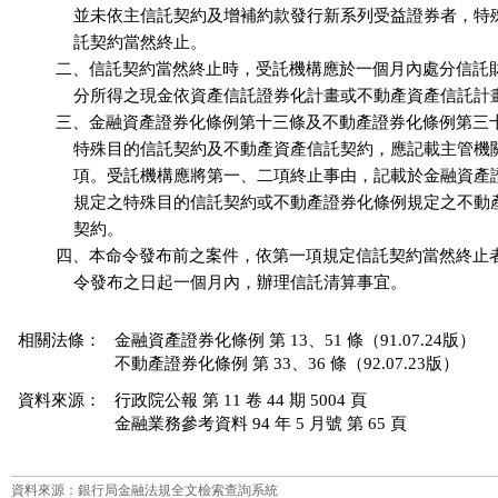
              並未依主信託契約及增補約款發行新系列受益證券者，
              託契約當然終止。

          二、信託契約當然終止時，受託機構應於一個月內處分信託
              分所得之現金依資產信託證券化計畫或不動產資產信託計
          三、金融資產證券化條例第十三條及不動產證券化條例第三
              特殊目的信託契約及不動產資產信託契約，應記載主管
              項。受託機構應將第一、二項終止事由，記載於金融資
              規定之特殊目的信託契約或不動產證券化條例規定之不
              契約。

          四、本命令發布前之案件，依第一項規定信託契約當然終止
              令發布之日起一個月內，辦理信託清算事宜。

相關法條：
金融資產證券化條例 第 13、51 條（91.07.24版）
不動產證券化條例 第 33、36 條（92.07.23版）
資料來源：
行政院公報 第 11 卷 44 期 5004 頁
金融業務參考資料 94 年 5 月號 第 65 頁
資料來源：銀行局金融法規全文檢索查詢系統