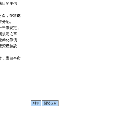
特殊目的主信

財產，並將處

畫分配。

十三條規定，

機關規定之事

產證券化條例

動產資產信託

者，應自本命
