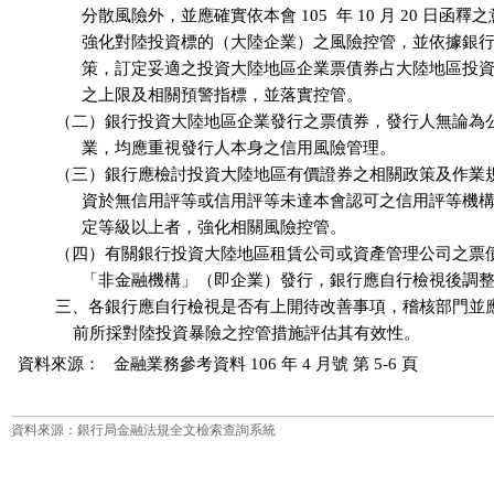
                分散風險外，並應確實依本會 105  年 10 月 20 日函釋
                強化對陸投資標的（大陸企業）之風險控管，並依據銀
                策，訂定妥適之投資大陸地區企業票債券占大陸地區投
                之上限及相關預警指標，並落實控管。

          （二）銀行投資大陸地區企業發行之票債券，發行人無論為
                業，均應重視發行人本身之信用風險管理。

          （三）銀行應檢討投資大陸地區有價證券之相關政策及作業
                資於無信用評等或信用評等未達本會認可之信用評等機
                定等級以上者，強化相關風險控管。

          （四）有關銀行投資大陸地區租賃公司或資產管理公司之票
                「非金融機構」（即企業）發行，銀行應自行檢視後調
          三、各銀行應自行檢視是否有上開待改善事項，稽核部門並
資料來源：
金融業務參考資料 106 年 4 月號 第 5-6 頁
資料來源：銀行局金融法規全文檢索查詢系統