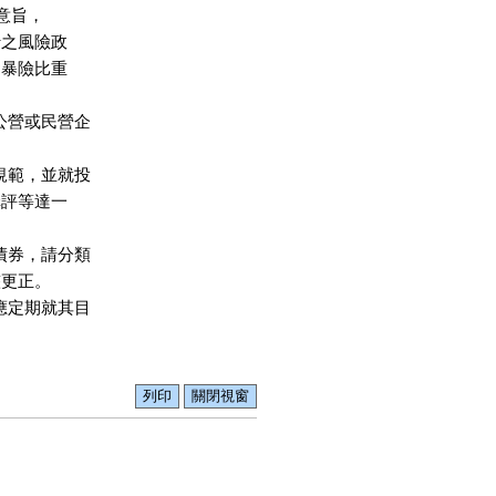
之意旨，

行之風險政

資暴險比重

公營或民營企

規範，並就投

構評等達一

債券，請分類

整更正。

應定期就其目
