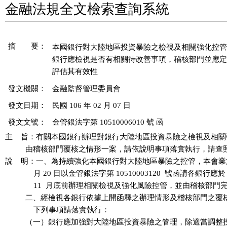
金融法規全文檢索查詢系統
摘 要：
本國銀行對大陸地區投資暴險之檢視及相關強化控管
銀行應檢視是否有相關待改善事項，稽核部門並應定
發文機關：
金融監督管理委員會
發文日期：
民國 106 年 02 月 07 日
發文文號：
金管銀法字第 10510006010 號 函
主    旨：有關本國銀行辦理對銀行大陸地區投資暴險之檢視及相關
          由稽核部門覆核之情形一案，請依說明事項落實執行，請查照
說    明：一、為持續強化本國銀行對大陸地區暴險之控管，本會業於 10
              月 20 日以金管銀法字第 10510003120  號函請各銀行應於 1
              11  月底前辦理相關檢視及強化風險控管，並由稽核部門
          二、經檢視各銀行依據上開函釋之辦理情形及稽核部門之覆
              下列事項請落實執行：

          （一）銀行應加強對大陸地區投資暴險之管理，除適當調整