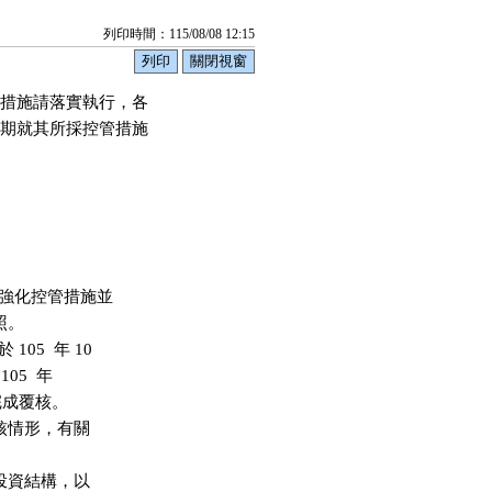
列印時間：115/08/08 12:15
措施請落實執行，各

期就其所採控管措施

強化控管措施並

。

5  年 10

05  年

完成覆核。

核情形，有關

投資結構，以
