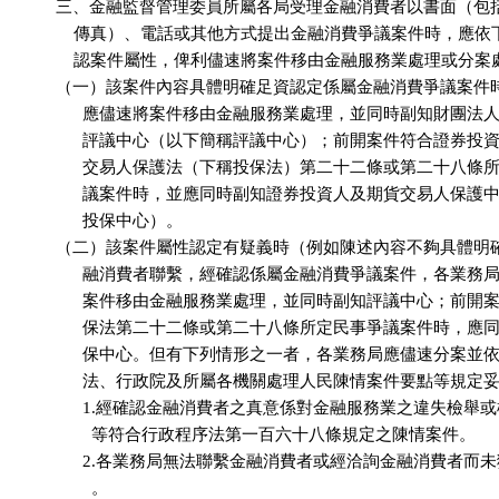
          三、金融監督管理委員所屬各局受理金融消費者以書面（包
              傳真）、電話或其他方式提出金融消費爭議案件時，應
              認案件屬性，俾利儘速將案件移由金融服務業處理或分案
          （一）該案件內容具體明確足資認定係屬金融消費爭議案件
                應儘速將案件移由金融服務業處理，並同時副知財團法
                評議中心（以下簡稱評議中心）；前開案件符合證券投
                交易人保護法（下稱投保法）第二十二條或第二十八條
                議案件時，並應同時副知證券投資人及期貨交易人保護
                投保中心）。

          （二）該案件屬性認定有疑義時（例如陳述內容不夠具體明
                融消費者聯繫，經確認係屬金融消費爭議案件，各業務
                案件移由金融服務業處理，並同時副知評議中心；前開
                保法第二十二條或第二十八條所定民事爭議案件時，應
                保中心。但有下列情形之一者，各業務局應儘速分案並
                法、行政院及所屬各機關處理人民陳情案件要點等規定
                1.經確認金融消費者之真意係對金融服務業之違失檢舉
                  等符合行政程序法第一百六十八條規定之陳情案件。

                2.各業務局無法聯繫金融消費者或經洽詢金融消費者而
                  。
