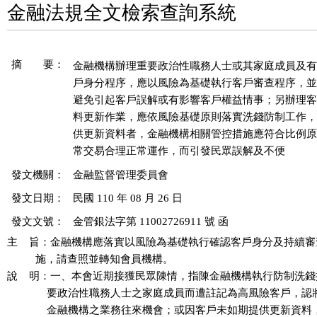
金融法規全文檢索查詢系統
摘 要：
金融機構辦理重要政治性職務人士或其家庭成員及有
戶身分程序，應以風險為基礎執行客戶審查程序，並
避免引起客戶誤解或有影響客戶權益情事；另辦理客
料更新作業，應依風險基礎原則落實洗錢防制工作，
供更新資料者，金融機構相關管控措施應符合比例原
發文機關：
金融監督管理委員會
發文日期：
民國 110 年 08 月 26 日
發文文號：
金管銀法字第 11002726911 號 函
主    旨：金融機構應落實以風險為基礎執行確認客戶身分及持續審
          施，請查照並轉知會員機構。

說    明：一、本會近期接獲民眾陳情，指陳金融機構執行防制洗錢
              要政治性職務人士之家庭成員而遭註記為高風險客戶，
              金融機構之業務往來機會；或因客戶未如期提供更新資