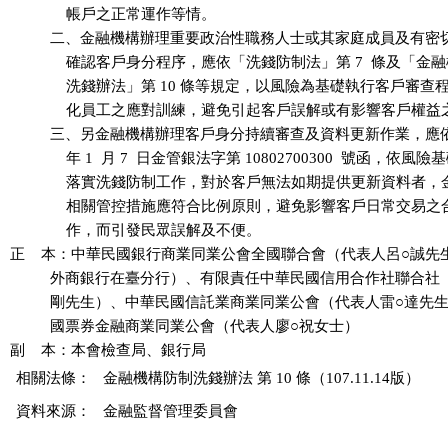
              帳戶之正常運作等情。

          二、金融機構辦理重要政治性職務人士或其家庭成員及有密
              確認客戶身分程序，應依「洗錢防制法」第 7  條及「金
              洗錢辦法」第 10 條等規定，以風險為基礎執行客戶審查
              化員工之應對訓練，避免引起客戶誤解或有影響客戶權益
          三、另金融機構辦理客戶身分持續審查及資料更新作業，應依本
              年 1  月 7  日金管銀法字第 10802700300  號函，依風
              落實洗錢防制工作，對於客戶無法如期提供更新資料者
              相關管控措施應符合比例原則，避免影響客戶日常交易
              作，而引發民眾誤解及不便。

正    本：中華民國銀行商業同業公會全國聯合會（代表人呂○誠先
          外商銀行在臺分行）、有限責任中華民國信用合作社聯合社
          剛先生）、中華民國信託業商業同業公會（代表人雷○達先
          國票券金融商業同業公會（代表人廖○祝女士）

相關法條：
金融機構防制洗錢辦法 第 10 條（107.11.14版）
資料來源：
金融監督管理委員會