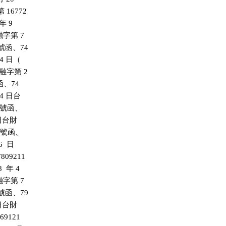
 16772

年 9

融字第 7

 號函、74

4 日（

財融字第 2

函、74

4 日台

  號函、

 日台財

  號函、

  日

809211

 年 4

融字第 7

 號函、79

 日台財

9121
