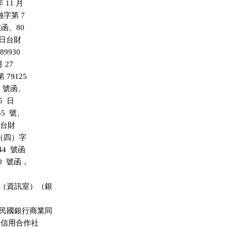
 11 月

融字第 7

 號函、80

1 日台財

9930

 27

 79125

6  號函、

  日

5  號、

日台財

司（四）字

44  號函

0  號函，

（資訊室）（銀

民國銀行商業同

國信用合作社
