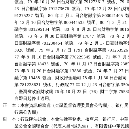
          號函、79  年 10 月 26 日台財融字第 791273617  號函、79  年
          23  日台財融字第 791273676  號函、79  年 12 月 28 日台財
          91275237  號函、80  年 2  月 4  日台財融字第 800021405 
          年 12 月 10 日台財融字第 800444535  號函、80  年 3  月 2
          融字第 801295134  號函、80  年 8  月 28 日台財融字第 80168
          號函、73  年 5  月 30 日臺財融字第 17847  號函、78  年 2  月
          日臺財融字第 781230464  號函、79  年 2  月 17 日臺財融字第
          3926  號函、79  年 2  月 17 日（79）台財融字第 79125392
          77  年 8  月 10 日台財融字第 770229545  號函、71  年 7  月 5
          台財融字第 18433  號函、70  年 11 月 17 日台財融字第 2385
          73  年 3  月 20 日台財融字第 13886  號函、74  年 7  月 27 
          融字第 19488  號函、財政部金融司 78 年 1  月 30 日台融
          第 781228621  號函、行政院 77 年 12 月 23 日台財字第 350
          、臺灣省政府財政廳 76 年 10 月 22 日（76）財二字第 7553
          自即日起停止適用。

正    本：本會資訊服務處（金融監督管理委員會公告欄）、銀行局
          行局公告欄）

副    本：行政院法規會、本會法律事務處、檢查局、銀行局、中華
          業公會全國聯合會（代表人呂○誠先生）、有限責任中華民