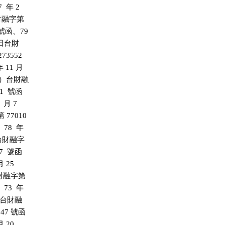
 年 2

台財融字第

 號函、79

 日台財

73552

 11 月

70）台財融

1  號函

 月 7

 77010

78  年

日台財融字

7  號函

 25

台財融字第

73  年

 日台財融

947 號函

 20
