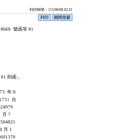
列印時間：115/08/08 02:01
68  號函等 81

 81 則函，

  年 8

日（73）台

4979

 月 7

04821

 月 1

01370
