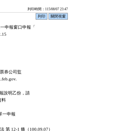
列印時間：115/08/07 23:47
向單一申報窗口申報「

及票券公司監

b.gov.

填報說明乙份，請

資料

自單一申報

2-1 條（100.09.07）