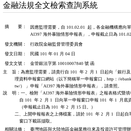
金融法規全文檢索查詢系統
摘 要：
因應監理需要，自 101.02.01  起，各金融機構應
發文機關：
行政院金融監督管理委員會
發文日期：
民國 101 年 01 月 04 日
發文文號：
金管銀法字第 10010007840 號 函
主    旨：為應監理需要，請貴行自 101  年 2  月 1  日起向「銀行
          理資料申報窗口網站（以下簡稱單一申報窗口，http：//ebank.fe
          tw/） 」申報「AI397 海外暴險情形申報表」，請查照。

說    明：一、檢附「AI397 海外暴險情形申報表」之報表格式暨
              自 101  年 2  月 1  日向單一申報窗口申報 101  年 1  月底
              （申報截止日為 101  年 2  月 15 日。）

          二、上開申報報表之上傳檔案，請於 101  年 2  月 1  日起
相關法條：
臺灣地區與大陸地區金融業務往來及投資許可管理辦法 第 1