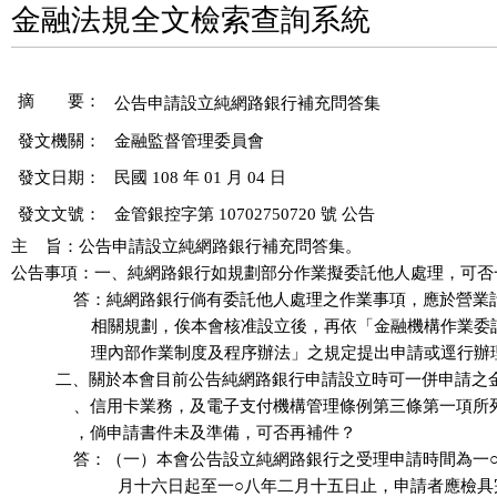
金融法規全文檢索查詢系統
摘 要：
發文機關：
金融監督管理委員會
發文日期：
民國 108 年 01 月 04 日
發文文號：
金管銀控字第 10702750720 號 公告
主    旨：公告申請設立純網路銀行補充問答集。

公告事項：一、純網路銀行如規劃部分作業擬委託他人處理，可否一
              答：純網路銀行倘有委託他人處理之作業事項，應於營
                  相關規劃，俟本會核准設立後，再依「金融機構作業
                  理內部作業制度及程序辦法」之規定提出申請或逕行辦
          二、關於本會目前公告純網路銀行申請設立時可一併申請之
              、信用卡業務，及電子支付機構管理條例第三條第一項
              ，倘申請書件未及準備，可否再補件？

              答：（一）本會公告設立純網路銀行之受理申請時間為一
                        月十六日起至一○八年二月十五日止，申請者應檢具