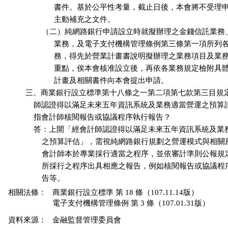
                        書件。基於公平性考量，截止日後，本會將不受理
                        主動補充之文件。

                  （二）純網路銀行申請設立時就擬辦理之金錢信託業
                        業務，及電子支付機構管理條例第三條第一項所列
                        務，得先於營業計畫書說明擬辦理之業務項目及業
                        重點，俟本會核准設立後，再依各業務規定檢附具
                        計畫及相關書件向本會提出申請。

          三、商業銀行設立標準第十八條之一第二項第七款第三目規
              師認證得以滿足未來五年資訊系統及業務適當營運之預
              指會計師核閱報告或協議程序執行報告？

              答：上開「經會計師認證得以滿足未來五年資訊系統及
                  之預算評估」，需視純網路銀行規劃之營運模式與相
                  會計師本於專業採行適當之程序，並依審計準則公報
                  所採行之程序出具相應之報告，例如核閱報告或協議
相關法條：
商業銀行設立標準 第 18 條（107.11.14版）
電子支付機構管理條例 第 3 條（107.01.31版）
資料來源：
金融監督管理委員會