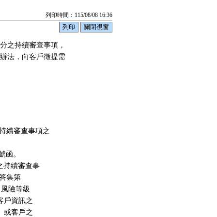
列印時間：115/08/08 16:36
分之持續審查事項，

辦法，向客戶徵提需

持續審查事項之

 號函。

之持續審查事

問答集第

、風險等級

對客戶資訊之

易、或客戶之
