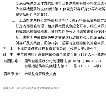
              交易或帳戶之運作方式出現與該客戶業務特性不符之重
              依金融機構防制洗錢辦法第 3  條規定對客戶身分再次確
              揭辦法附件所定事項。

          三、上該對客戶身分之持續審查事項，銀行得依風險基礎方
              訂定內部規範管理，包括得徵提或查證之可靠、獨立來
              料或資訊種類或標準。惟對客戶身分之持續審查並非僅
              足，應對客戶業務關係中之交易進行詳細審視，以確保
              與客戶及其業務、風險相符，必要時並應瞭解其資金來源。
正    本：上海商業儲蓄銀行股份有限公司（代表人榮○慶先生）

相關法條：
國際金融業務分行管理辦法 第 10 條（106.05.22）
金融機構防制洗錢辦法 第 3、5 條（107.11.14版）
資料來源：
金融監督管理委員會
資料來源：銀行局金融法規全文檢索查詢系統