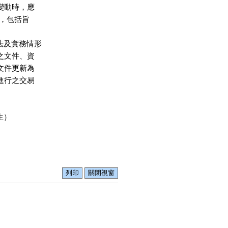
大變動時，應

認，包括旨

法及實務情形

源之文件、資

以文件更新為

所進行之交易


