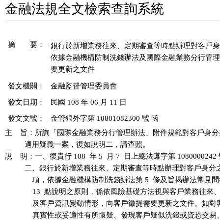
金融法規全文檢索查詢系統
摘 要：
銀行於新增業務往來、定期審查等時點辦理對客戶身
依據金融機構防制洗錢辦法及國際金融業務分行管理
發文機關：
金融監督管理委員會
發文日期：
民國 108 年 06 月 11 日
發文文號：
金管銀外字第 10801082300 號 函
主    旨：所詢「國際金融業務分行管理辦法」附件規範對客戶身分
          適用疑義一案，復如說明二，請查照。

說    明：一、復貴行 108  年 5  月 7  日上總法遵字第 1080000242
          二、銀行於新增業務往來、定期審查等時點辦理對客戶身分
              項，依據金融機構防制洗錢辦法第 5  條及旨揭辦法常見
              13  點說明之原則，係依風險基礎方法視與客戶業務往來
              及客戶資訊變動情形，向客戶徵提需要更新之文件。如
              真實性或妥適性有所懷疑、發現客戶疑似洗錢或資恐交