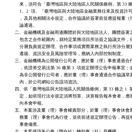
              來，須符合「臺灣地區與大陸地區人民關係條例」第 33 條之
              1、2  項、「臺灣地區與大陸地區金融業務往來及投資許
              」及其他相關法令規定，合作協議於簽署前並應提報董
              論通過。

          二、金融機構及金融周邊團體於與大陸地區法人、團體簽署
              包含之合作範圍內，就特定業務項目所洽簽之協議文件
              分層負責規定辦理。合作事項或實際業務之執行所涉分
              遵循、資訊安全及風險管理等，應納入內部控制制度。

          三、金融機構為公開發行公司者，應於董（理）事會通過合
              ，依證券交易法第 36 條第 3  項規定辦理公告申報事宜
              為非公開發行公司者，應於董（理）事會通過合作協議草案後
              內，於公司網站公告該項資訊。

          四、依「臺灣地區與大陸地區人民關係條例」第 33 條之 1  第 
              定，如依現行法令規定須將預算、決算報告報本會者，
              向本會申報。

          五、本案涉及董（理）事會權責部分，於董（理）事會休會
              務董（理）事會代為行使，並依前述規定辦理公告，再
              事會備查。

          六、本案併請各公會（聯合社）轉知會（社）員機構。
