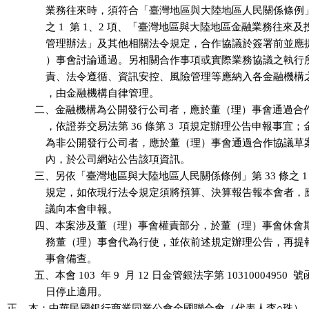
              業務往來時，須符合「臺灣地區與大陸地區人民關係條例」第
              之 1  第 1、2 項、「臺灣地區與大陸地區金融業務往來
              管理辦法」及其他相關法令規定，合作協議於簽署前並
              ）事會討論通過。另相關合作事項或實際業務協議之執
              責、法令遵循、資訊安控、風險管理等應納入各金融機
              ，由金融機構自律管理。

          二、金融機構為公開發行公司者，應於董（理）事會通過合
              ，依證券交易法第 36 條第 3  項規定辦理公告申報事宜
              為非公開發行公司者，應於董（理）事會通過合作協議草案後
              內，於公司網站公告該項資訊。

          三、另依「臺灣地區與大陸地區人民關係條例」第 33 條之 1  第
              規定，如依現行法令規定須將預算、決算報告報本會者
              議向本會申報。

          四、本案涉及董（理）事會權責部分，於董（理）事會休會
              務董（理）事會代為行使，並依前述規定辦理公告，再
              事會備查。

          五、本會 103  年 9  月 12 日金管銀法字第 10310004950 
              日停止適用。

正    本：中華民國銀行商業同業公會全國聯合會（代表人李○珠）