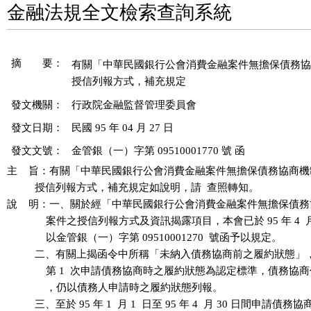
金融法規全文檢索查詢系統
摘 要：
有關「中華民國銀行公會消費金融案件無擔保債務協
授信列報方式，補充規定
發文機關：
行政院金融監督管理委員會
發文日期：
民國 95 年 04 月 27 日
發文文號：
金管銀（一）字第 09510001770 號 函
主    旨：有關「中華民國銀行公會消費金融案件無擔保債務協商機
          授信列報方式，補充規定如說明，請  查照轉知。

說    明：一、關於經「中華民國銀行公會消費金融案件無擔保債務
              案件之授信列報方式及資訊揭露項目，本會已於 95 年 4  月 
              以金管銀（一）字第 09510001270  號函予以規定。

          二、有關上揭函令中所稱「未納入債務協商前之履約狀態」
              第 1  次申請債務協商時之履約狀態為認定標準，債務協
              ，仍以債務人申請時之履約狀態列報。

          三、至於 95 年 1  月 1  日至 95 年 4  月 30 日間申請債務協