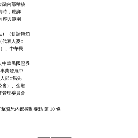
金融內部稽核

申請時，應詳

程內容與範圍

生）（併請轉知

（代表人麥○

生）、中華民

人中華民國證券

險事業發展中

人邵○雋先

公會）、金融

督管理委員會

資恐內部控制要點 第 10 條