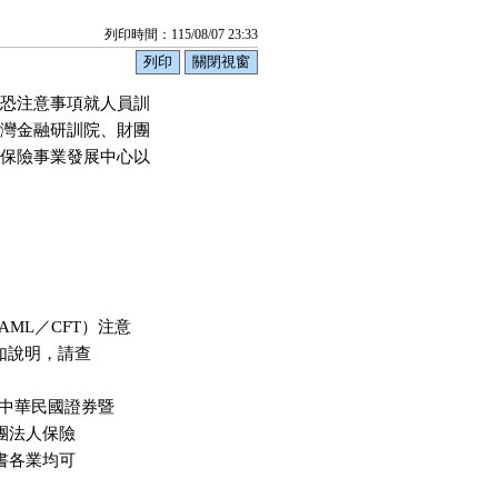
列印時間：115/08/07 23:33
恐注意事項就人員訓

灣金融研訓院、財團

保險事業發展中心以

ML／CFT）注意

如說明，請查

中華民國證券暨

財團法人保險

證書各業均可
