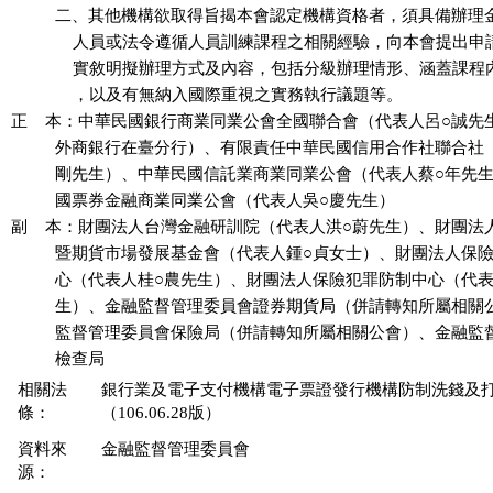
          二、其他機構欲取得旨揭本會認定機構資格者，須具備辦理
              人員或法令遵循人員訓練課程之相關經驗，向本會提出
              實敘明擬辦理方式及內容，包括分級辦理情形、涵蓋課
              ，以及有無納入國際重視之實務執行議題等。

正    本：中華民國銀行商業同業公會全國聯合會（代表人呂○誠先
          外商銀行在臺分行）、有限責任中華民國信用合作社聯合社
          剛先生）、中華民國信託業商業同業公會（代表人蔡○年先
          國票券金融商業同業公會（代表人吳○慶先生）

副    本：財團法人台灣金融研訓院（代表人洪○蔚先生）、財團法
          暨期貨市場發展基金會（代表人鍾○貞女士）、財團法人保
          心（代表人桂○農先生）、財團法人保險犯罪防制中心（代表
          生）、金融監督管理委員會證券期貨局（併請轉知所屬相關
          監督管理委員會保險局（併請轉知所屬相關公會）、金融監
相關法
銀行業及電子支付機構電子票證發行機構防制洗錢及打擊
條：
（106.06.28版）
資料來
金融監督管理委員會
源：