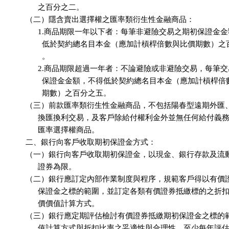
                之百分之二。

          （二）隱含賣出選擇權之匯率類衍生性金融商品：

                1.商品期限一年以下者：每筆非避險交易之期初保證金
                  低於契約總名目本金（應加計槓桿倍數與比價期數）
                  。

                2.商品期限超過一年者：不論避險或非避險交易，每筆
                  保證金金額，不得低於契約總名目本金（應加計槓桿
                  期數）之百分之五。

          （三）前款匯率類衍生性金融商品，不包括陽春型遠期外匯
                換匯換利交易，及客戶除給付權利金外並無任何給付義
                匯率選擇權商品。

          二、銀行向客戶收取期初保證金方式：

          （一）銀行向客戶收取期初保證金，以現金、銀行存款及流
                證券為限。

          （二）銀行應訂定內部作業制度與程序，規範客戶得以有價
                保證金之標的範圍，並訂定各類有價證券抵繳標的之折
                價價值計算方式。

          （三）銀行應定期評估檢討有價證券抵繳期初保證金之標的
                值計算方式與折扣比率之妥適性與合理性，至少每年評