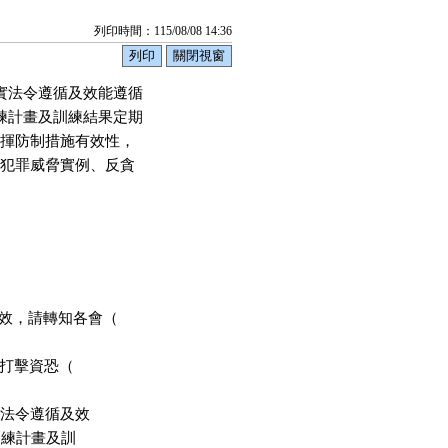
列印時間：115/08/08 14:36
實法令遵循及效能遵循

練計畫及訓練結果定期

揮防制措施有效性，

犯罪威脅實例、反貪

成效，請轉知各會（

及打擊資恐（

落實法令遵循及效

部訓練計畫及訓
