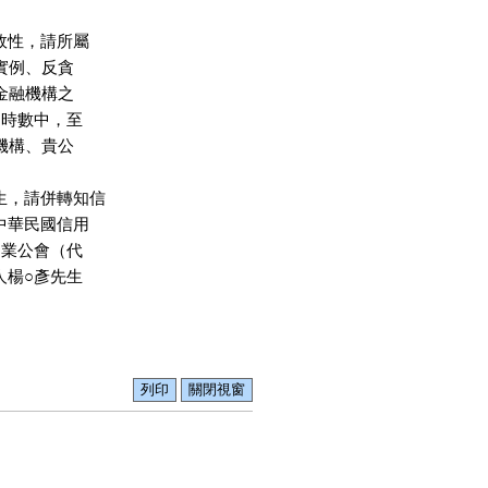
效性，請所屬

脅實例、反貪

又金融機構之

應訓時數中，至

練機構、貴公

生，請併轉知信

中華民國信用

同業公會（代

人楊○彥先生
