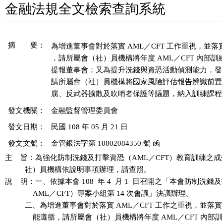
金融法規全文檢索查詢系統
摘 要：
為增進董事會對於落實 AML／CFT 工作重視，並落
，請所屬會（社）員機構將年度 AML／CFT 內部訓
提報董事會；又為提升洗錢與資恐活動偵測能力，發
請所屬會（社）員機構將國家風險評估報告辨識前置
發文機關：
金融監督管理委員會
發文日期：
民國 108 年 05 月 21 日
發文文號：
金管銀法字第 10802084350 號 函
主    旨：為強化防制洗錢及打擊資恐（AML／CFT）教育訓練之
          社）員機構依說明事項辦理，請查照。

說    明：一、依據本會 108  年 4  月 1  日召開之「本會防制洗錢
              AML／CFT）專案小組第 14 次會議」決議辦理。

          二、為增進董事會對於落實 AML／CFT 工作之重視，並
              能遵循，請所屬會（社）員機構將年度 AML／CFT 內