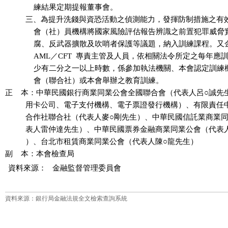
              練結果定期提報董事會。

          三、為提升洗錢與資恐活動之偵測能力，發揮防制措施之有
              會（社）員機構將國家風險評估報告辨識之前置犯罪威
              腐、反武器擴散及吹哨者保護等議題，納入訓練課程。
              AML／CFT  專責主管及人員，依相關法令所定之每年
              少有二分之一以上時數，係參加執法機關、本會認定訓
              會（聯合社）或本會舉辦之教育訓練。

正    本：中華民國銀行商業同業公會全國聯合會（代表人呂○誠先
          用卡公司、電子支付機構、電子票證發行機構）、有限責任
          合作社聯合社（代表人麥○剛先生）、中華民國信託業商業
          表人雷仲達先生）、中華民國票券金融商業同業公會（代表
          ）、台北市租賃商業同業公會（代表人陳○龍先生）

資料來源：
金融監督管理委員會
資料來源：銀行局金融法規全文檢索查詢系統