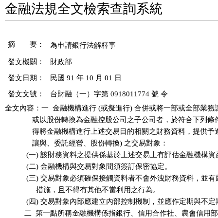
金融法規全文檢索查詢系統
摘 要：
發文機關：
財政部
發文日期：
民國 91 年 10 月 01 日
發文文號：
台財融（一）字第 0918011774 號 令
全文內容：一  金融機構進行 (或擬進行) 合併或將一部或全部業務
              或以股份轉換為金融控股公司之子公司者，於符合下列
              得將金融機構進行上述交易目的相關之財務資料，提供予進
              讓與、委託經營、股份轉換) 之交易對象：

           (一) 該財務資料之提供係基於上述交易上有評估金融機構
           (二) 金融機構與交易對象間須簽訂保密協定。

           (三) 交易對象必須確保接觸資料者不會外洩財務資料，並
                措施，且不得有其他不當利用之行為。

           (四) 交易對象內部應建立內部控制機制，並應作定期與不
          二  第一點所稱金融機構係指銀行、信用合作社、農會信用