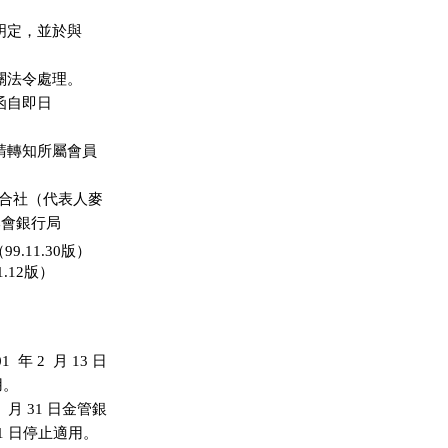


明定，並於與

關法令處理。

 號函自即日

請轉知所屬會員

合社（代表人麥

.11.30版）
.12版）
2  月 13 日

。

月 31 日金管銀
