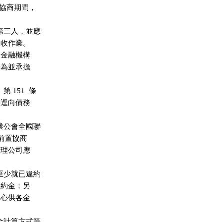
請協商期間，

第三人，並應

催收作業。

之金融機構

行為並承擔

151  條

件逕向債務

業公會全國聯

／前置協商

管理公司應

至少就已違約

違約金；另

中心供各金

金計算方式等
