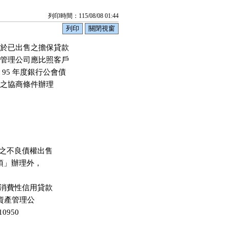
列印時間：115/08/08 01:44
於已出售之擔保貸款

管理公司應比照客戶

5 年度銀行公會債

之協商條件辦理
之不良債權出售

項」辦理外，

消費性信用貸款

予資產管理公

0950
