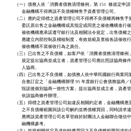
          （一）債務人依「消費者債務清理條例」第 151  條規定申
                金融機構不得將該不良債權轉售予資產管理公司。

          （二）應約定得標之資產管理公司不得將不良債權再轉售予
                委託原出售之金融機構或其指定或同意之催收機構進行
                催收機構應承諾遵守銀行法及相關法令規定，出售債權
                應建立內部控制及稽核制度，有效規範及查核各該催收
                催收機構不當催收行為之責任。

          （三）已出售之不良債權，如客戶依「消費者債務清理條例」第 
                規定提出協商並成立者，資產管理公司應比照該協商條
                人協商。

          （四）已出售之不良債權，如債務人依中華民國銀行商業同
                合會訂定之「金融機構辦理 95 年度銀行公會債務協商
                毀諾後個別協商一致性方案」提出協商並成立者，資產
                依該協商條件辦理。

          （五）得標之資產管理公司如違反相關約定者，金融機構應
                之不良債權範圍與該公司解約並將債權買回，同時請求
                應將該資產管理公司名單登錄於財團法人金融聯合徵信
                融機構參考。

          （六）前揭相關規定及違約時應買回之不良債權範圍與違約