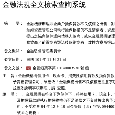
金融法規全文檢索查詢系統
摘 要：
金融機構辦理非企業戶擔保貸款不良債權之出售，對
如經資產管理公司執行擔保物權仍不足清償者，資產
提出之協商條件逕向債務人協商，或依金融機構辦理 9
務協商／前置協商毀諾後個別協商一致性方案所提出
發文機關：
金融監督管理委員會
發文日期：
民國 101 年 11 月 21 日
發文文號：
金管銀票字第 10140003530 號 函
廢
主    旨：金融機構將信用卡、現金卡、消費性信用貸款及擔保貸款
          予資產管理公司，除應依「金融機構出售不良債權應注意事
          並應依說明事項辦理，請  查照。

說    明：一、金融機構在符合下列條件下，得將信用卡、現金卡、
              及擔保貸款經執行擔保物權仍不足清償之不良債權出售
              司，不受本會 94 年 12 月 19 日金管銀（四）字第 0944001
              號函之規範：
