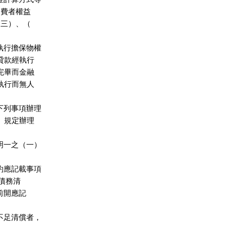
消費者權益

（三）、（

執行擔保物權

保貸款經執行

行完畢而金融

請執行而無人

下列事項辦理

項」規定辦理

明一之（一）

約應記載事項

者債務清

依前開應記



不足清償者，
