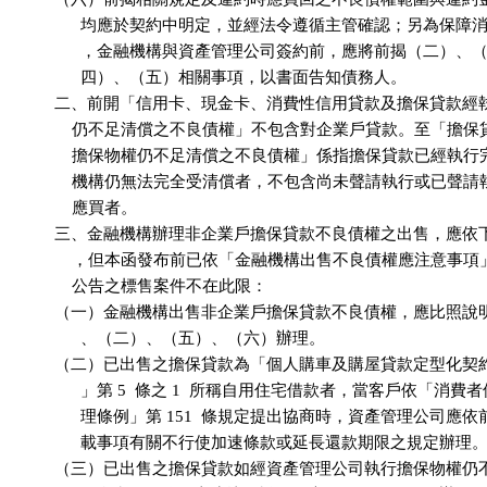
                均應於契約中明定，並經法令遵循主管確認；另為保障
                ，金融機構與資產管理公司簽約前，應將前揭（二）、
                四）、（五）相關事項，以書面告知債務人。

          二、前開「信用卡、現金卡、消費性信用貸款及擔保貸款經
              仍不足清償之不良債權」不包含對企業戶貸款。至「擔
              擔保物權仍不足清償之不良債權」係指擔保貸款已經執
              機構仍無法完全受清償者，不包含尚未聲請執行或已聲
              應買者。

          三、金融機構辦理非企業戶擔保貸款不良債權之出售，應依
              ，但本函發布前已依「金融機構出售不良債權應注意事
              公告之標售案件不在此限：

          （一）金融機構出售非企業戶擔保貸款不良債權，應比照說
                、（二）、（五）、（六）辦理。

          （二）已出售之擔保貸款為「個人購車及購屋貸款定型化契
                」第 5  條之 1  所稱自用住宅借款者，當客戶依「消費
                理條例」第 151  條規定提出協商時，資產管理公司應
                載事項有關不行使加速條款或延長還款期限之規定辦理。
          （三）已出售之擔保貸款如經資產管理公司執行擔保物權仍