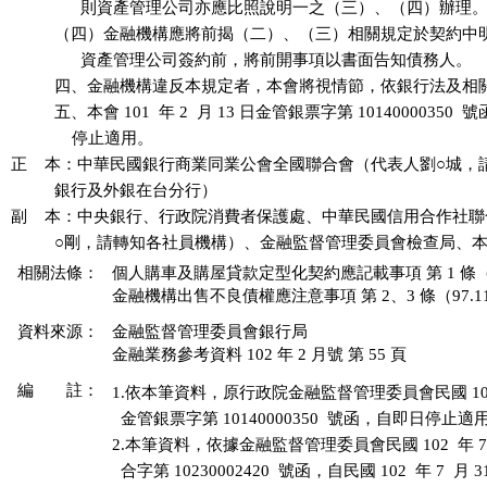
                則資產管理公司亦應比照說明一之（三）、（四）辦理。
          （四）金融機構應將前揭（二）、（三）相關規定於契約中
                資產管理公司簽約前，將前開事項以書面告知債務人。

          四、金融機構違反本規定者，本會將視情節，依銀行法及相
          五、本會 101  年 2  月 13 日金管銀票字第 10140000350 
              停止適用。

正    本：中華民國銀行商業同業公會全國聯合會（代表人劉○城，
          銀行及外銀在台分行）

副    本：中央銀行、行政院消費者保護處、中華民國信用合作社聯
相關法條：
個人購車及購屋貸款定型化契約應記載事項 第 1 條（99
金融機構出售不良債權應注意事項 第 2、3 條（97.11
資料來源：
金融監督管理委員會銀行局
金融業務參考資料 102 年 2 月號 第 55 頁
編 註：
1.依本筆資料，原行政院金融監督管理委員會民國 101  年 
  金管銀票字第 10140000350  號函，自即日停止適用
2.本筆資料，依據金融監督管理委員會民國 102  年 7  