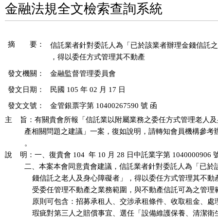
金融法規全文檢索查詢系統
摘 要：
信託業者針對委託人為「已於該業者辦理金錢信託之
發文機關：
金融監督管理委員會
發文日期：
民國 105 年 02 月 17 日
發文文號：
金管銀票字第 10400267590 號 函
主    旨：有關貴會所報「信託業以附屬業務之委任方式管理老人及
          產相關問題之建議」一案，復如說明，請轉知會員機構參考
          。

說    明：一、復貴會 104  年 10 月 28 日中託業字第 1040000906 
          二、本案本會同意貴會建議，信託業者針對委託人為「已於
              錢信託之老人及身心障礙者」，得以委任方式管理其不
              受委任管理不動產之業務範圍，與不動產信託可為之管
              原則可包含：招募承租人、交涉承租條件、收取租金、
              瑕疵對第三人之賠償事宜、選任「設備維護保養、清潔