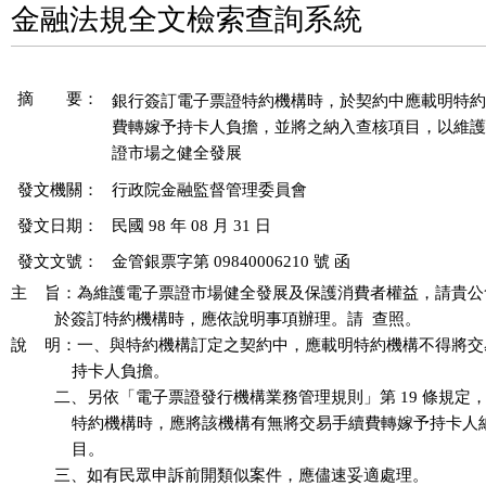
金融法規全文檢索查詢系統
摘 要：
銀行簽訂電子票證特約機構時，於契約中應載明特約
費轉嫁予持卡人負擔，並將之納入查核項目，以維護
發文機關：
行政院金融監督管理委員會
發文日期：
民國 98 年 08 月 31 日
發文文號：
金管銀票字第 09840006210 號 函
主    旨：為維護電子票證市場健全發展及保護消費者權益，請貴公
          於簽訂特約機構時，應依說明事項辦理。請  查照。

說    明：一、與特約機構訂定之契約中，應載明特約機構不得將交
              持卡人負擔。

          二、另依「電子票證發行機構業務管理規則」第 19 條規定
              特約機構時，應將該機構有無將交易手續費轉嫁予持卡
              目。

          三、如有民眾申訴前開類似案件，應儘速妥適處理。
