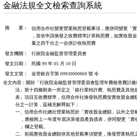
金融法規全文檢索查詢系統
摘 要：
信用合作社變更營業執照登載事項，應併同變更「實
，並依申請換發之收費標準計算執照費，如實收股金
量之四千分之一合併計收執照費
發文機關：
行政院金融監督管理委員會
發文日期：
民國 99 年 05 月 10 日
發文文號：
金管銀合字第 09930000860 號 令
全文內容：關於「行政院金融監督管理委員會監理年費檢查費計繳
          法」第十四條附表一所定之「銀行業特許費、執照費及其他
          表」項目五收費標準，信用合作社換發執照費按實收股金總
          分之一計算，茲補充解釋如下： 

          一、信用合作社總社營業執照於「實收股金總額」以外之登
              ，應檢附上一年度年底決算後資產負債表，併同變更「
              」欄之登載。 

          二、前揭實收股金總額併其他登載事項變更，換發營業執照