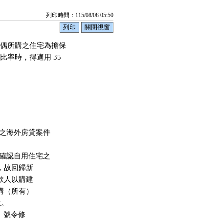
列印時間：115/08/08 05:50
偶所購之住宅為擔保

率時，得適用 35

之海外房貸案件

確認自用住宅之

同，故回歸新

借款人以購建

所購（所有）

。

0  號令修
