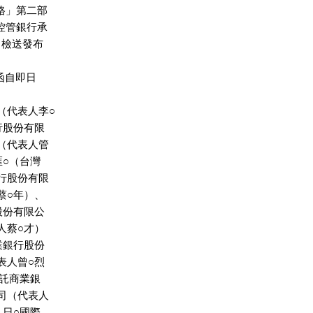
表格」第二部

為控管銀行承

。檢送發布

 號函自即日

（代表人李○

行股份有限

（代表人管

匯○（台灣

行股份有限

蔡○年）、

股份有限公

人蔡○才）

業銀行股份

表人曾○烈

○託商業銀

司（代表人

、日○國際
