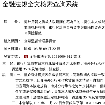
金融法規全文檢索查詢系統
摘 要：
海外房貸之借款人以建購住宅為目的，提供本人或配
並設抵押權者，銀行於計算自有資本與風險性資產之比
發文機關：
金融監督管理委員會
發文日期：
民國 103 年 09 月 22 日
發文文號：
金管銀法字第 10310004912 號 函
廢
主    旨：銀行計算自有資本與風險性資產之比率時，海外分行承作
          得適用 35 ％風險權數，請查照。

說    明：一、鑒於海外房貸因各國規範不同，尚難與國內採取一致
              方式及標準，且各海外分行承作房貸業務之情況不盡相
              巴塞爾資本協定規範，海外分行承作之海外房貸案件，
              住宅或房屋裝修為目的，提供本人或配偶或未成年子女
              之住宅為十足擔保並設定抵押權者，得適用 35 ％風險權數
          二、本會業以 103  年 9  月 22 日金管銀法字第 1031000491