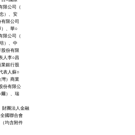
有限公司（

○忠）、安

份有限公司

輝）、華○

有限公司（

○培）、中

行股份有限

表人李○昌

商業銀行股

代表人蘇○

台灣）商業

股份有限公

○爾）、瑞

、財團法人金融

會全國聯合會

局（均含附件
