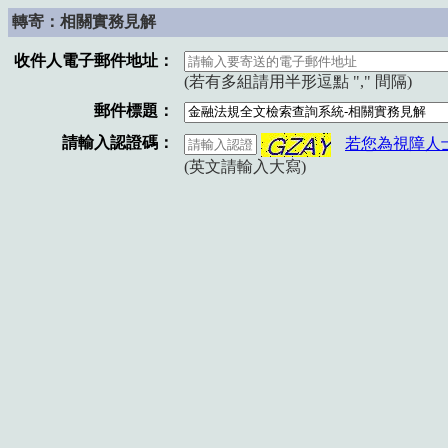
轉寄：相關實務見解
收件人電子郵件地址：
(若有多組請用半形逗點 "," 間隔)
郵件標題：
請輸入認證碼：
若您為視障人
(英文請輸入大寫)