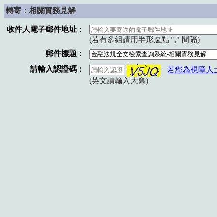
轉寄：相關實務見解
收件人電子郵件地址：
(若有多組請用半形逗點 "," 間隔)
郵件標題：
請輸入認證碼：
若您為視障人
(英文請輸入大寫)