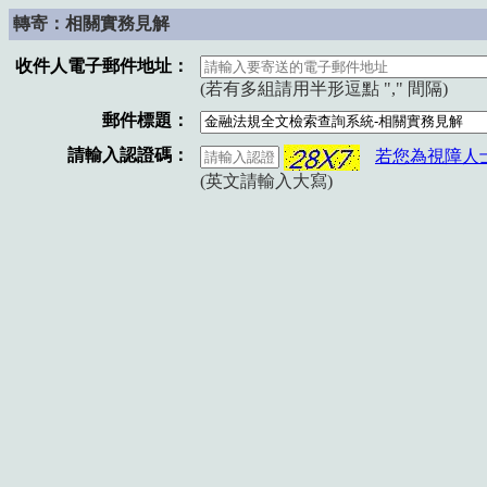
轉寄：相關實務見解
收件人電子郵件地址：
(若有多組請用半形逗點 "," 間隔)
郵件標題：
請輸入認證碼：
若您為視障人
(英文請輸入大寫)