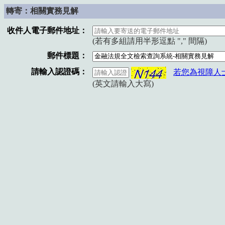
轉寄：相關實務見解
收件人電子郵件地址：
(若有多組請用半形逗點 "," 間隔)
郵件標題：
請輸入認證碼：
若您為視障人
(英文請輸入大寫)