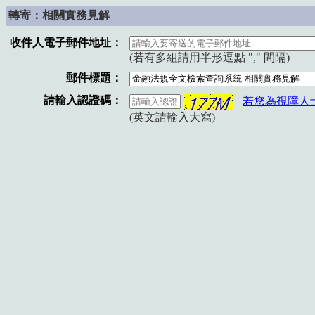
轉寄：相關實務見解
收件人電子郵件地址：
(若有多組請用半形逗點 "," 間隔)
郵件標題：
請輸入認證碼：
若您為視障人
(英文請輸入大寫)