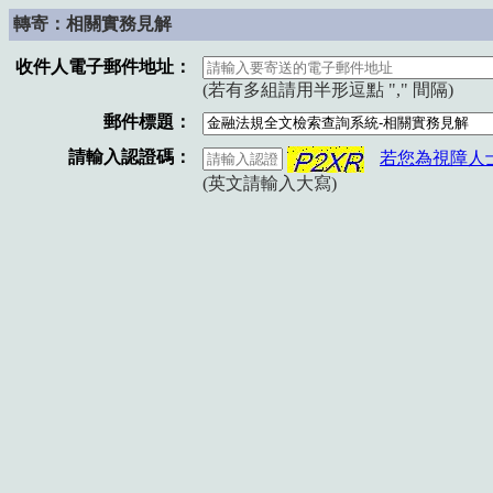
轉寄：相關實務見解
收件人電子郵件地址：
(若有多組請用半形逗點 "," 間隔)
郵件標題：
請輸入認證碼：
若您為視障人
(英文請輸入大寫)